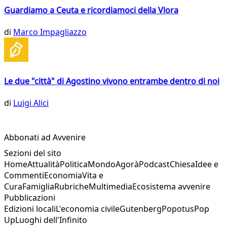
Guardiamo a Ceuta e ricordiamoci della Vlora
di
Marco Impagliazzo
Le due "città" di Agostino vivono entrambe dentro di noi
di
Luigi Alici
Abbonati ad Avvenire
Sezioni del sito
Home
Attualità
Politica
Mondo
Agorà
Podcast
Chiesa
Idee e
Commenti
Economia
Vita e
Cura
Famiglia
Rubriche
Multimedia
Ecosistema avvenire
Pubblicazioni
Edizioni locali
L'economia civile
Gutenberg
Popotus
Pop
Up
Luoghi dell'Infinito