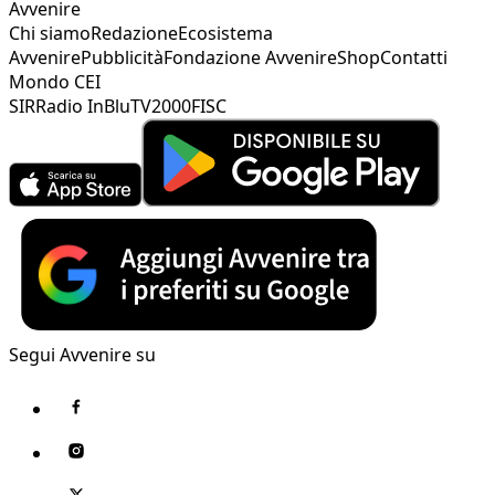
Avvenire
Chi siamo
Redazione
Ecosistema
Avvenire
Pubblicità
Fondazione Avvenire
Shop
Contatti
Mondo CEI
SIR
Radio InBlu
TV2000
FISC
Segui Avvenire su