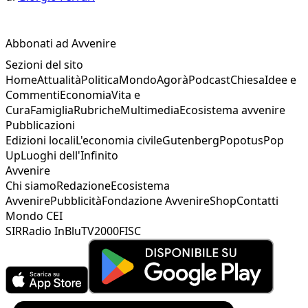
Abbonati ad Avvenire
Sezioni del sito
Home
Attualità
Politica
Mondo
Agorà
Podcast
Chiesa
Idee e
Commenti
Economia
Vita e
Cura
Famiglia
Rubriche
Multimedia
Ecosistema avvenire
Pubblicazioni
Edizioni locali
L'economia civile
Gutenberg
Popotus
Pop
Up
Luoghi dell'Infinito
Avvenire
Chi siamo
Redazione
Ecosistema
Avvenire
Pubblicità
Fondazione Avvenire
Shop
Contatti
Mondo CEI
SIR
Radio InBlu
TV2000
FISC