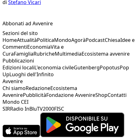
di
Stefano Vicari
Abbonati ad Avvenire
Sezioni del sito
Home
Attualità
Politica
Mondo
Agorà
Podcast
Chiesa
Idee e
Commenti
Economia
Vita e
Cura
Famiglia
Rubriche
Multimedia
Ecosistema avvenire
Pubblicazioni
Edizioni locali
L'economia civile
Gutenberg
Popotus
Pop
Up
Luoghi dell'Infinito
Avvenire
Chi siamo
Redazione
Ecosistema
Avvenire
Pubblicità
Fondazione Avvenire
Shop
Contatti
Mondo CEI
SIR
Radio InBlu
TV2000
FISC