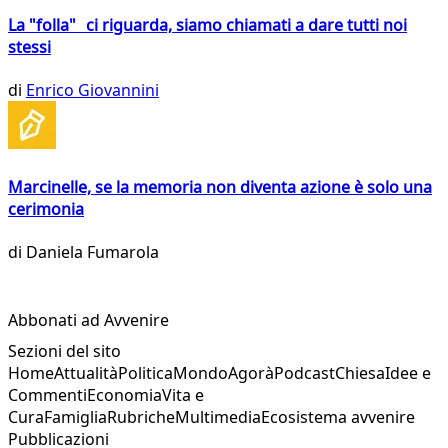
La "folla" ci riguarda, siamo chiamati a dare tutti noi
stessi
di
Enrico Giovannini
Marcinelle, se la memoria non diventa azione è solo una
cerimonia
di
Daniela Fumarola
Abbonati ad Avvenire
Sezioni del sito
Home
Attualità
Politica
Mondo
Agorà
Podcast
Chiesa
Idee e
Commenti
Economia
Vita e
Cura
Famiglia
Rubriche
Multimedia
Ecosistema avvenire
Pubblicazioni