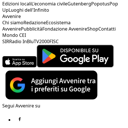
Edizioni locali
L'economia civile
Gutenberg
Popotus
Pop
Up
Luoghi dell'Infinito
Avvenire
Chi siamo
Redazione
Ecosistema
Avvenire
Pubblicità
Fondazione Avvenire
Shop
Contatti
Mondo CEI
SIR
Radio InBlu
TV2000
FISC
Segui Avvenire su