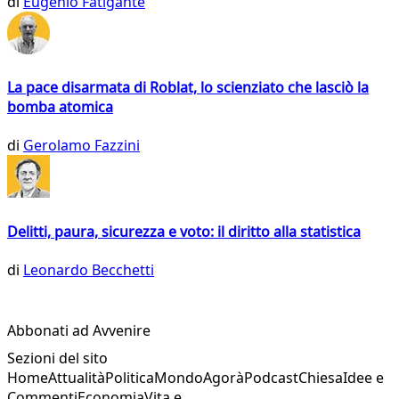
di
Eugenio Fatigante
La pace disarmata di Roblat, lo scienziato che lasciò la
bomba atomica
di
Gerolamo Fazzini
Delitti, paura, sicurezza e voto: il diritto alla statistica
di
Leonardo Becchetti
Abbonati ad Avvenire
Sezioni del sito
Home
Attualità
Politica
Mondo
Agorà
Podcast
Chiesa
Idee e
Commenti
Economia
Vita e