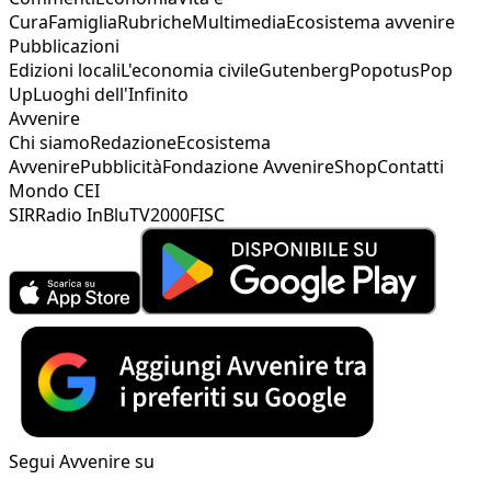
Cura
Famiglia
Rubriche
Multimedia
Ecosistema avvenire
Pubblicazioni
Edizioni locali
L'economia civile
Gutenberg
Popotus
Pop
Up
Luoghi dell'Infinito
Avvenire
Chi siamo
Redazione
Ecosistema
Avvenire
Pubblicità
Fondazione Avvenire
Shop
Contatti
Mondo CEI
SIR
Radio InBlu
TV2000
FISC
Segui Avvenire su