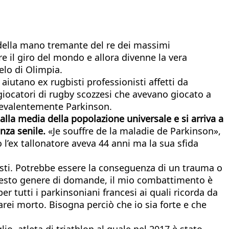
della mano tremante del re dei massimi
 il giro del mondo e allora divenne la vera
elo di Olimpia.
aiutano ex rugbisti professionisti affetti da
giocatori di rugby scozzesi che avevano giocato a
 prevalentemente Parkinson.
 alla media della popolazione universale e si arriva a
enza senile.
«Je souffre de la maladie de Parkinson»,
 l’ex tallonatore aveva 44 anni ma la sua sfida
esti. Potrebbe essere la conseguenza di un trauma o
 questo genere di domande, il mio combattimento è
r tutti i parkinsoniani francesi ai quali ricorda da
rei morto. Bisogna perciò che io sia forte e che
o, atleta di triathlon al quale nel 2017 è stato