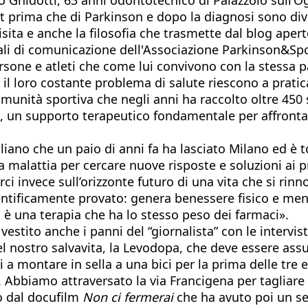
 prima che di Parkinson e dopo la diagnosi sono dive
isita e anche la filosofia che trasmette dal blog ape
ali di comunicazione dell'Associazione Parkinson&Spo
rsone e atleti che come lui convivono con la stessa p
e il loro costante problema di salute riescono a prati
omunità sportiva che negli anni ha raccolto oltre 450 
a, un supporto terapeutico fondamentale per affrontare
iliano che un paio di anni fa ha lasciato Milano ed è 
pria malattia per cercare nuove risposte e soluzioni
i invece sull’orizzonte futuro di una vita che si rin
cientificamente provato: genera benessere fisico e m
t è una terapia che ha lo stesso peso dei farmaci».
stito anche i panni del “giornalista” con le interviste
 nostro salvavita, la Levodopa, che deve essere assun
i a montare in sella a una bici per la prima delle tre e
. Abbiamo attraversato la via Francigena per tagliare
so dal docufilm
Non ci fermerai
che ha avuto poi un seq