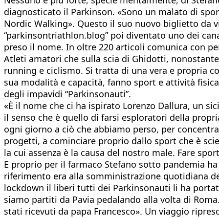
diagnosticato il Parkinson. «Sono un malato di sport
Nordic Walking». Questo il suo nuovo biglietto da v
“parkinsontriathlon.blog” poi diventato uno dei can
preso il nome. In oltre 220 articoli comunica con pe
Atleti amatori che sulla scia di Ghidotti, nonostant
running e ciclismo. Si tratta di una vera e propria c
sua modalità e capacità, fanno sport e attività fisic
degli impavidi “Parkinsonauti”.
«È il nome che ci ha ispirato Lorenzo Dallura, un sic
il senso che è quello di farsi esploratori della pro
ogni giorno a ciò che abbiamo perso, per concentrarc
progetti, a cominciare proprio dallo sport che è s
la cui assenza è la causa del nostro male. Fare spor
E proprio per il farmaco Stefano sotto pandemia ha ve
riferimento era alla somministrazione quotidiana del
lockdown il liberi tutti dei Parkinsonauti li ha portat
siamo partiti da Pavia pedalando alla volta di Roma
stati ricevuti da papa Francesco». Un viaggio ripre