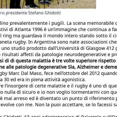
 loro presidente Stefano Ghidotti
lino prevalentemente i pugili. La scena memorabile 
ivi di Atlanta 1996 è un’immagine che continua a fare
l ring ma guardava il mondo intero stando sotto il ci
ianeta rugby. In Argentina sono nate associazioni che 
 uno studio prodotto dall’Università di Glasgow 412 
rano risultati affetti da patologie neurodegenerative e
i di di questa malattia è tre volte superiore rispetto
ene alle patologie degenerative Sla, Alzheimer e dem
ugby Marc Dal Maso, fece nell’ottobre del 2012 quando
 30 ed era in piena attività agonistica.
 l’insorgere di certe malattie e il rugby è uno di qu
vero nulla di sicuro e io non voglio tormentarmi con
è mai arreso ed è diventato un punto di riferimento pe
volve con me. Non la puoi accettare, se lo facessi sa
Ghidotti, 63 anni odontotecnico di Palazzolo sull’Ogli