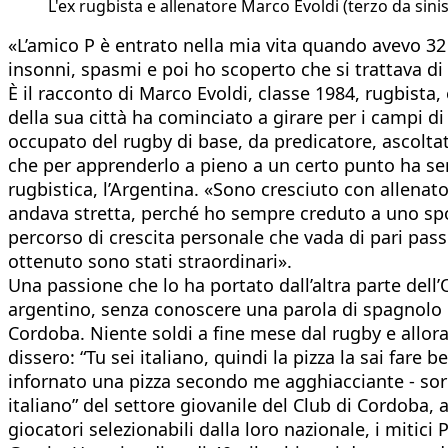
L'ex rugbista e allenatore Marco Evoldi (terzo da sinist
«L’amico P è entrato nella mia vita quando avevo 32
insonni, spasmi e poi ho scoperto che si trattava d
È il racconto di Marco Evoldi, classe 1984, rugbista
della sua città ha cominciato a girare per i campi d
occupato del rugby di base, da predicatore, ascoltat
che per apprenderlo a pieno a un certo punto ha sen
rugbistica, l’Argentina. «Sono cresciuto con allenato
andava stretta, perché ho sempre creduto a uno sport
percorso di crescita personale che vada di pari pass
ottenuto sono stati straordinari».
Una passione che lo ha portato dall’altra parte del
argentino, senza conoscere una parola di spagnolo m
Cordoba. Niente soldi a fine mese dal rugby e allo
dissero: “Tu sei italiano, quindi la pizza la sai fare
infornato una pizza secondo me agghiacciante - sorri
italiano” del settore giovanile del Club di Cordoba
giocatori selezionabili dalla loro nazionale, i mitici