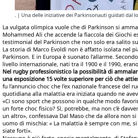
. | Una delle iniziative dei Parkinsonauti guidati dal
La vulgata olimpica vuole che di Parkinson si amma
Mohammed Ali che accende la fiaccola dei Giochi est
testimonial del Parkinson che non solo era salito su
La storia di Marco Evoldi non è affatto isolata nel p
Parkinson. E in Europa è suonato l’allarme. Secondo
livello internazionale, nati tra il 1900 e il 1990, e
Nel rugby professionistico la possibilità di ammalars
una esposizione 15 volte superiore per ciò che atti
fu l’annuncio choc che l’ex nazionale francese del r
quotidiana alla malattia era iniziata quando ne aveva
«Ci sono sport che possono in qualche modo favorire
un forte choc fisico? Sì, potrebbe, ma non c’è dav
un altro», confessava Dal Maso che da allora non si 
uomo di mischia: « La malattia è sempre con me, si e
siate forti».
Nessuno è più forte, specie mentalmente, di Stefano 