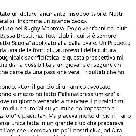
tato un dolore lancinante, insopportabile. Notti
paralisi. Insomma un grande caos».
resciuto nel Rugby Mantova. Dopo vent’anni nel club
Bassa Bresciana. Tutti club in cui si è sempre
etto Scuola” applicato alla palla ovale. Un Progetto
a una delle fonti più autorevoli della cultura
pugnicalcisacrificifatica” e questa prospettiva mi
he dia la possibilità a un giovane di seguire un
he parte da una passione vera, i risultati che ho
 mondo. «Con il gancio di un amico avvocato
anno e mezzo ho fatto l’“allenatoresalumiere” a
dove un giorno venendo a mancare il pizzaiolo mi
’aiuto di un tutorial su youtube ho impastato e
aiolo” è piaciuta». Ma piaceva molto di più il “Tano
ienza unica fatta in un grande club che preparava
iliare che ricordava un po’ i nostri club, ad Alta