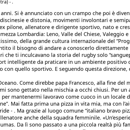
ra) - .
 anni. Si è annunciato con un crampo che poi è diven
i discinesie e distonia, movimenti involontari e semi
, ex pilone, allenatore e dirigente sportivo, nato e c
i mezza Lombardia: Leno, Valle del Chiese, Valeggio e 
issimo, della grande cultura internazionale del “Prog
tito il bisogno di andare a conoscerlo direttamente d
ri che ti inculcavano la storia del rugby solo “sangue
 intelligente da praticare in un ambiente positivo c
o con quello sportivo. E seguendo questa direzione, c
l’Oceano. Come direbbe papa Francesco, alla fine del
i sono gettato nella mischia a occhi chiusi. Per un 
ra per mantenermi lavoravo come cuoco in un locale 
 bene”. Mai fatta prima una pizza in vita mia, ma con l
de - . Ma grazie al luogo comune “italiano bravo pizz
, allenatore anche della squadra femminile. «Un’esper
 Pumas. Da lì sono passato a una piccola realtà più fam