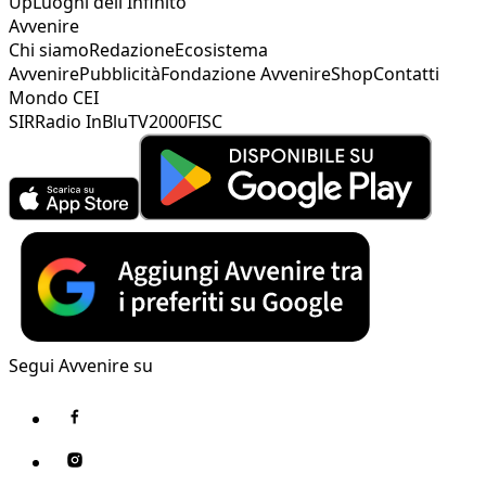
Up
Luoghi dell'Infinito
Avvenire
Chi siamo
Redazione
Ecosistema
Avvenire
Pubblicità
Fondazione Avvenire
Shop
Contatti
Mondo CEI
SIR
Radio InBlu
TV2000
FISC
Segui Avvenire su