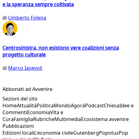
e la speranza sempre coltivata
di
Umberto Folena
Centrosinistra, non esistono vere coalizioni senza
progetto culturale
di
Marco Iasevoli
Abbonati ad Avvenire
Sezioni del sito
Home
Attualità
Politica
Mondo
Agorà
Podcast
Chiesa
Idee e
Commenti
Economia
Vita e
Cura
Famiglia
Rubriche
Multimedia
Ecosistema avvenire
Pubblicazioni
Edizioni locali
L'economia civile
Gutenberg
Popotus
Pop