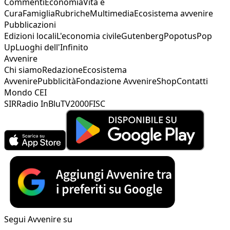
Commenti
Economia
Vita e
Cura
Famiglia
Rubriche
Multimedia
Ecosistema avvenire
Pubblicazioni
Edizioni locali
L'economia civile
Gutenberg
Popotus
Pop
Up
Luoghi dell'Infinito
Avvenire
Chi siamo
Redazione
Ecosistema
Avvenire
Pubblicità
Fondazione Avvenire
Shop
Contatti
Mondo CEI
SIR
Radio InBlu
TV2000
FISC
Segui Avvenire su