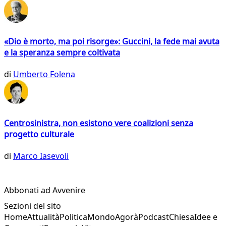
«Dio è morto, ma poi risorge»: Guccini, la fede mai avuta
e la speranza sempre coltivata
di
Umberto Folena
Centrosinistra, non esistono vere coalizioni senza
progetto culturale
di
Marco Iasevoli
Abbonati ad Avvenire
Sezioni del sito
Home
Attualità
Politica
Mondo
Agorà
Podcast
Chiesa
Idee e