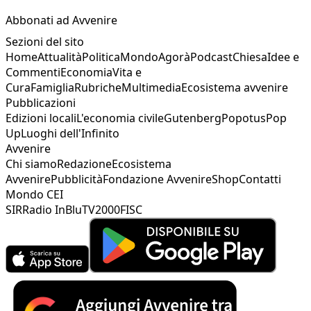
Abbonati ad Avvenire
Sezioni del sito
Home
Attualità
Politica
Mondo
Agorà
Podcast
Chiesa
Idee e
Commenti
Economia
Vita e
Cura
Famiglia
Rubriche
Multimedia
Ecosistema avvenire
Pubblicazioni
Edizioni locali
L'economia civile
Gutenberg
Popotus
Pop
Up
Luoghi dell'Infinito
Avvenire
Chi siamo
Redazione
Ecosistema
Avvenire
Pubblicità
Fondazione Avvenire
Shop
Contatti
Mondo CEI
SIR
Radio InBlu
TV2000
FISC