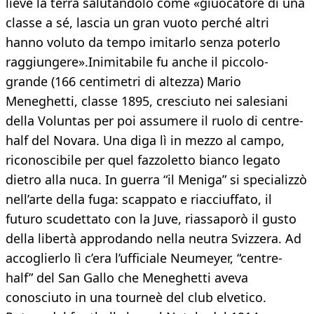
lieve la terra salutandolo come «giuocatore di una
classe a sé, lascia un gran vuoto perché altri
hanno voluto da tempo imitarlo senza poterlo
raggiungere».Inimitabile fu anche il piccolo-
grande (166 centimetri di altezza) Mario
Meneghetti, classe 1895, cresciuto nei salesiani
della Voluntas per poi assumere il ruolo di centre-
half del Novara. Una diga lì in mezzo al campo,
riconoscibile per quel fazzoletto bianco legato
dietro alla nuca. In guerra “il Meniga” si specializzò
nell’arte della fuga: scappato e riacciuffato, il
futuro scudettato con la Juve, riassaporò il gusto
della libertà approdando nella neutra Svizzera. Ad
accoglierlo lì c’era l’ufficiale Neumeyer, “centre-
half” del San Gallo che Meneghetti aveva
conosciuto in una tourneè del club elvetico.