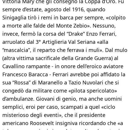
Vittoria Mary che gli consegnò la Coppa d’Oro. Fu
sempre d’estate, agosto del 1916, quando
Sinigaglia tirò i remi in barca per sempre, «colpito
a morte alle falde del Monte Zebio». Nessuno,
invece, fermò la corsa del “Drake” Enzo Ferrari,
arruolato dal 3° Artiglieria Val Seriana «alla
“mascalcia”, il reparto che ferrava i muli». Dal mulo
(altra vittima sacrificale della Grande Guerra) al
Cavallino rampante - in onore dell’eroico aviatore
Francesco Baracca - Ferrari avrebbe poi affidato la
sua “Rossa” di Maranello a Tazio Nuvolari che si
congedò da militare come «pilota spericolato»
d’ambulanze. Giovani di genio, ma anche uomini
semplici, eroi per caso, scampati a quel «ciclo
misterioso degli eventi», che il presidente
americano Roosevelt insigniva ricordando che «a