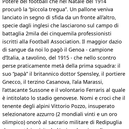
Potere del football che nel Natale del 1914
procurò la “piccola tregua”. Un pallone veniva
lanciato in segno di sfida da un fronte all’altro,
specie dagli inglesi che lasciarono sul campo di
battaglia 2mila dei cinquemila professionisti
iscritti alla Football Association. Il maggior dazio
di sangue da noi lo pagò il Genoa - campione
d’Italia, a tavolino, del 1915 - che nello scontro
perse praticamente metà della prima squadra: il
suo “papà” il britannico dottor Spensley, il portiere
Gnecco, il terzino Casanova, l’ala Marassi,
l’attacante Sussone e il volontario Ferraris al quale
è intitolato lo stadio genovese. Nomi e croci che il
tenente degli alpini Vittorio Pozzo, insuperato
selezionatore azzurro (2 mondiali vinti e un oro
olimpico) onorò al sacrario militare di Redipuglia