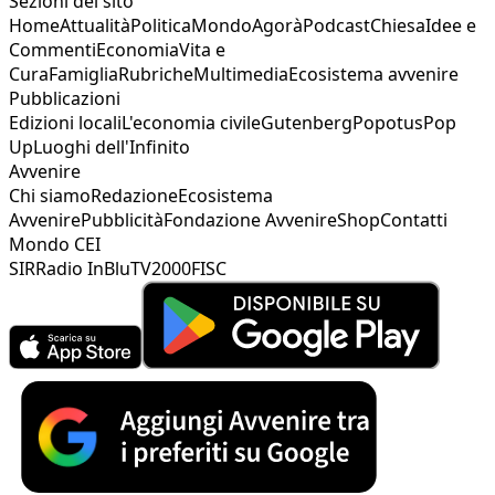
Sezioni del sito
Home
Attualità
Politica
Mondo
Agorà
Podcast
Chiesa
Idee e
Commenti
Economia
Vita e
Cura
Famiglia
Rubriche
Multimedia
Ecosistema avvenire
Pubblicazioni
Edizioni locali
L'economia civile
Gutenberg
Popotus
Pop
Up
Luoghi dell'Infinito
Avvenire
Chi siamo
Redazione
Ecosistema
Avvenire
Pubblicità
Fondazione Avvenire
Shop
Contatti
Mondo CEI
SIR
Radio InBlu
TV2000
FISC