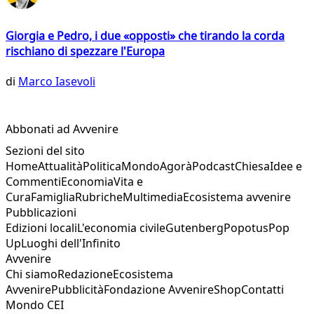
Giorgia e Pedro, i due «opposti» che tirando la corda
rischiano di spezzare l'Europa
di
Marco Iasevoli
Abbonati ad Avvenire
Sezioni del sito
Home
Attualità
Politica
Mondo
Agorà
Podcast
Chiesa
Idee e
Commenti
Economia
Vita e
Cura
Famiglia
Rubriche
Multimedia
Ecosistema avvenire
Pubblicazioni
Edizioni locali
L'economia civile
Gutenberg
Popotus
Pop
Up
Luoghi dell'Infinito
Avvenire
Chi siamo
Redazione
Ecosistema
Avvenire
Pubblicità
Fondazione Avvenire
Shop
Contatti
Mondo CEI