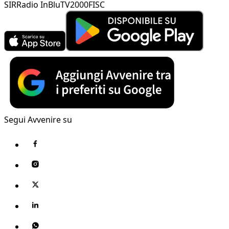
SIR
Radio InBlu
TV2000
FISC
Segui Avvenire su