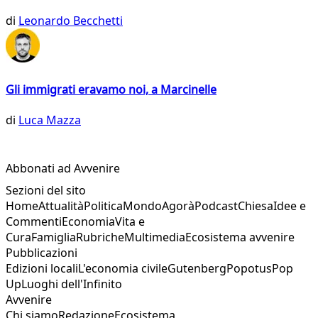
di
Leonardo Becchetti
Gli immigrati eravamo noi, a Marcinelle
di
Luca Mazza
Abbonati ad Avvenire
Sezioni del sito
Home
Attualità
Politica
Mondo
Agorà
Podcast
Chiesa
Idee e
Commenti
Economia
Vita e
Cura
Famiglia
Rubriche
Multimedia
Ecosistema avvenire
Pubblicazioni
Edizioni locali
L'economia civile
Gutenberg
Popotus
Pop
Up
Luoghi dell'Infinito
Avvenire
Chi siamo
Redazione
Ecosistema