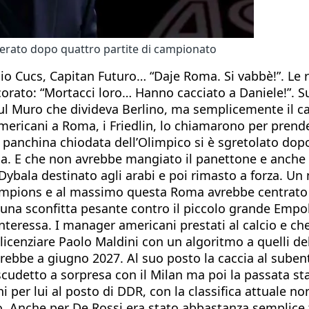
nerato dopo quattro partite di campionato
hio Cucs, Capitan Futuro… “Daje Roma. Si vabbè!”. Le r
orato: “Mortacci loro… Hanno cacciato a Daniele!”. Su 
sul Muro che divideva Berlino, ma semplicemente il
mericani a Roma, i Friedlin, lo chiamarono per prende
a panchina chiodata dell’Olimpico si è sgretolato do
a. E che non avrebbe mangiato il panettone e anche 
i Dybala destinato agli arabi e poi rimasto a forza. Un
pions e al massimo questa Roma avrebbe centrato di n
 una sconfitta pesante contro il piccolo grande Empol
interessa. I manager americani prestati al calcio e c
i licenziare Paolo Maldini con un algoritmo a quelli d
rebbe a giugno 2027. Al suo posto la caccia al subent
o scudetto a sorpresa con il Milan ma poi la passata 
chi per lui al posto di DDR, con la classifica attuale 
cio. Anche per De Rossi era stato abbastanza semplice