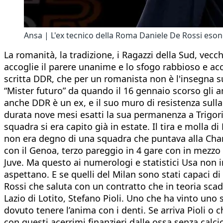
Ansa | L'ex tecnico della Roma Daniele De Rossi eso
La romanità, la tradizione, i Ragazzi della Sud, vecc
accoglie il parere unanime e lo sfogo rabbioso e acc
scritta DDR, che per un romanista non è l'insegna 
“Mister futuro” da quando il 16 gennaio scorso gli a
anche DDR è un ex, e il suo muro di resistenza sull
durata nove mesi esatti la sua permanenza a Trigori
squadra si era capito già in estate. Il tira e molla d
non era degno di una squadra che puntava alla Cham
con il Genoa, terzo pareggio in 4 gare con in mezzo
Juve. Ma questo ai numerologi e statistici Usa non 
aspettano. E se quelli del Milan sono stati capaci d
Rossi che saluta con un contratto che in teoria scad
Lazio di Lotito, Stefano Pioli. Uno che ha vinto un
dovuto tenere l’anima con i denti. Se arriva Pioli o 
con questi acerrimi finanzieri dalle ossa senza cal