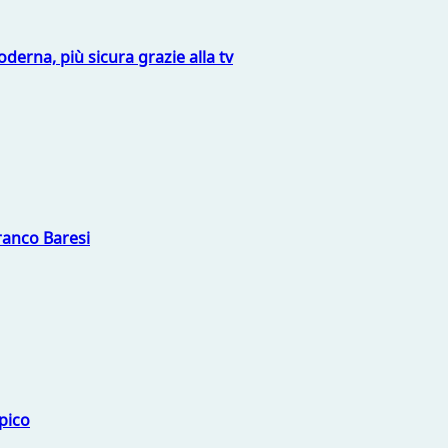
derna, più sicura grazie alla tv
Franco Baresi
mpico