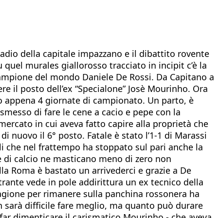
adio della capitale impazzano e il dibattito rovente
quel murales giallorosso tracciato in incipit c’è la
 campione del mondo Daniele De Rossi. Da Capitano a
re il posto dell’ex “Specialone” Josè Mourinho. Ora
po appena 4 giornate di campionato. Un parto, è
smesso di fare le cene a cacio e pepe con la
 mercato in cui aveva fatto capire alla proprietà che
uovo il 6° posto. Fatale è stato l’1-1 di Marassi
i che nel frattempo ha stoppato sul pari anche la
he di calcio ne masticano meno di zero non
ella Roma è bastato un arrivederci e grazie a De
rante vede in pole addirittura un ex tecnico della
stagione per rimanere sulla panchina rossonera ha
non sarà difficile fare meglio, ma quanto può durare
 far dimenticare il carismatico Mourinho - che aveva