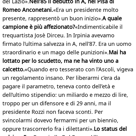
del Lazio».
Nell’85 il debutto in A, nel Pisa di
Romeo Anconetani.
«Era un presidente molto
presente, rappresentò un buon inizio».
A quale
campione è più affezionato?
«Indimenticabile il
trequartista Josè Dirceu. In Irpinia avevamo
firmato l’ultima salvezza in A, nell’87. Era un uomo
straordinario e un mago delle punizioni».
Mai ha
lottato per lo scudetto, ma ne ha vinto uno a
calcetto.
«Quando ero tesserato con l’Ascoli, vigeva
un regolamento insano. Per liberarmi c’era da
pagare il parametro, teneva conto dell’età e
dell’ultimo stipendio: un miliardo e mezzo di lire,
troppo per un difensore e di 29 anni, ma il
presidente Rozzi non faceva sconti. Per
svincolarmi dovevo fermarmi per un biennio,
oppure trascorrerlo fra i dilettanti».
Lo status del