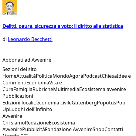
Delitti, paura, sicurezza e voto: il diritto alla statistica
di
Leonardo Becchetti
Abbonati ad Avvenire
Sezioni del sito
Home
Attualità
Politica
Mondo
Agorà
Podcast
Chiesa
Idee e
Commenti
Economia
Vita e
Cura
Famiglia
Rubriche
Multimedia
Ecosistema avvenire
Pubblicazioni
Edizioni locali
L'economia civile
Gutenberg
Popotus
Pop
Up
Luoghi dell'Infinito
Avvenire
Chi siamo
Redazione
Ecosistema
Avvenire
Pubblicità
Fondazione Avvenire
Shop
Contatti
Mondo CEI