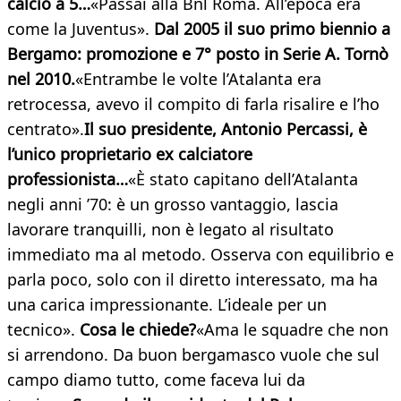
calcio a 5…
«Passai alla Bnl Roma. All’epoca era
come la Juventus».
Dal 2005 il suo primo biennio a
Bergamo: promozione e 7° posto in Serie A. Tornò
nel 2010.
«Entrambe le volte l’Atalanta era
retrocessa, avevo il compito di farla risalire e l’ho
centrato».
Il suo presidente, Antonio Percassi, è
l’unico proprietario ex calciatore
professionista…
«È stato capitano dell’Atalanta
negli anni ’70: è un grosso vantaggio, lascia
lavorare tranquilli, non è legato al risultato
immediato ma al metodo. Osserva con equilibrio e
parla poco, solo con il diretto interessato, ma ha
una carica impressionante. L’ideale per un
tecnico».
Cosa le chiede?
«Ama le squadre che non
si arrendono. Da buon bergamasco vuole che sul
campo diamo tutto, come faceva lui da