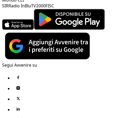
SIR
Radio InBlu
TV2000
FISC
Segui Avvenire su