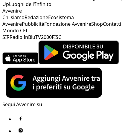
Up
Luoghi dell'Infinito
Avvenire
Chi siamo
Redazione
Ecosistema
Avvenire
Pubblicità
Fondazione Avvenire
Shop
Contatti
Mondo CEI
SIR
Radio InBlu
TV2000
FISC
Segui Avvenire su