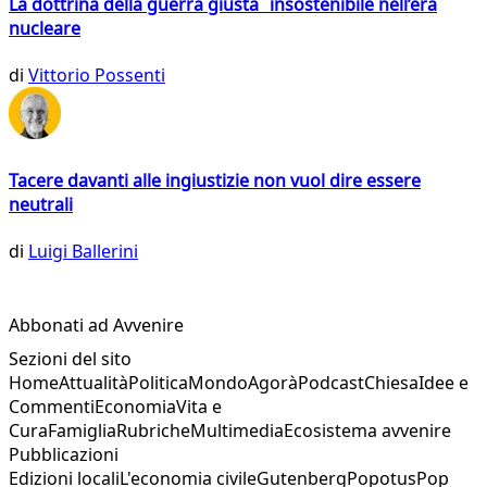
La dottrina della guerra giusta insostenibile nell’era
nucleare
di
Vittorio Possenti
Tacere davanti alle ingiustizie non vuol dire essere
neutrali
di
Luigi Ballerini
Abbonati ad Avvenire
Sezioni del sito
Home
Attualità
Politica
Mondo
Agorà
Podcast
Chiesa
Idee e
Commenti
Economia
Vita e
Cura
Famiglia
Rubriche
Multimedia
Ecosistema avvenire
Pubblicazioni
Edizioni locali
L'economia civile
Gutenberg
Popotus
Pop