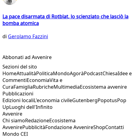
La pace disarmata di Rotblat, lo scienziato che lasciò la
bomba atomica
di
Gerolamo Fazzini
Abbonati ad Avvenire
Sezioni del sito
Home
Attualità
Politica
Mondo
Agorà
Podcast
Chiesa
Idee e
Commenti
Economia
Vita e
Cura
Famiglia
Rubriche
Multimedia
Ecosistema avvenire
Pubblicazioni
Edizioni locali
L'economia civile
Gutenberg
Popotus
Pop
Up
Luoghi dell'Infinito
Avvenire
Chi siamo
Redazione
Ecosistema
Avvenire
Pubblicità
Fondazione Avvenire
Shop
Contatti
Mondo CEI