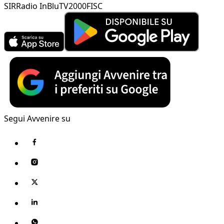
SIR
Radio InBlu
TV2000
FISC
Segui Avvenire su