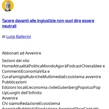
Tacere davanti alle ingiustizie non vuol dire essere
neutrali
di
Luigi Ballerini
Abbonati ad Avvenire
Sezioni del sito
Home
Attualità
Politica
Mondo
Agorà
Podcast
Chiesa
Idee e
Commenti
Economia
Vita e
Cura
Famiglia
Rubriche
Multimedia
Ecosistema avvenire
Pubblicazioni
Edizioni locali
L'economia civile
Gutenberg
Popotus
Pop
Up
Luoghi dell'Infinito
Avvenire
Chi siamo
Redazione
Ecosistema
Avvenire
Pubblicità
Fondazione Avvenire
Shop
Contatti