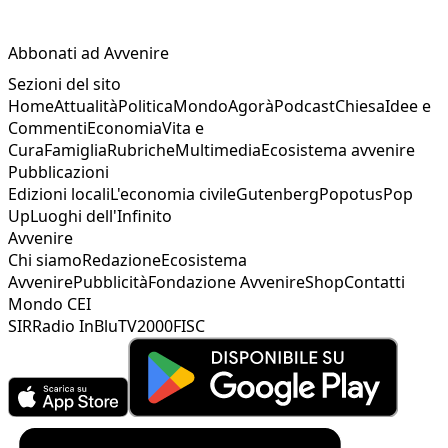
Abbonati ad Avvenire
Sezioni del sito
Home
Attualità
Politica
Mondo
Agorà
Podcast
Chiesa
Idee e
Commenti
Economia
Vita e
Cura
Famiglia
Rubriche
Multimedia
Ecosistema avvenire
Pubblicazioni
Edizioni locali
L'economia civile
Gutenberg
Popotus
Pop
Up
Luoghi dell'Infinito
Avvenire
Chi siamo
Redazione
Ecosistema
Avvenire
Pubblicità
Fondazione Avvenire
Shop
Contatti
Mondo CEI
SIR
Radio InBlu
TV2000
FISC