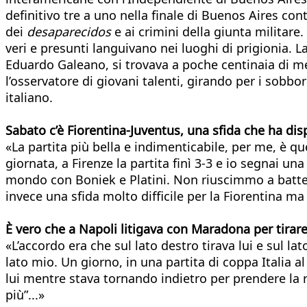
definitivo tre a uno nella finale di Buenos Aires co
dei
desaparecidos
e ai crimini della giunta militare
veri e presunti languivano nei luoghi di prigionia. 
Eduardo Galeano, si trovava a poche centinaia di me
l’osservatore di giovani talenti, girando per i sobb
italiano.
Sabato c’è Fiorentina-Juventus, una sfida che ha dis
«La partita più bella e indimenticabile, per me, è q
giornata, a Firenze la partita finì 3-3 e io segnai 
mondo con Boniek e Platini. Non riuscimmo a batterl
invece una sfida molto difficile per la Fiorentina ma
È vero che a Napoli litigava con Maradona per tirare
«L’accordo era che sul lato destro tirava lui e sul lat
lato mio. Un giorno, in una partita di coppa Italia a
lui mentre stava tornando indietro per prendere la r
più”...»