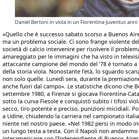
Daniel Bertoni in viola in un Fiorentina-Juventus anni 
«Quello che è successo sabato scorso a Buenos Aire
ma un problema sociale. Ci sono frange violente della
società di calcio intervenire per risolvere il probl
amareggiato per le immagini che ha visto in television
attaccante campione del mondo del ’78 è tornato a Fir
della storia viola. Nonostante l’età, lo sguardo scan
non solo quelle. Lunedì sera, durante la premiazio
anche fuori dal campo». Le statistiche dicono che Ber
settembre 1980, a Firenze si giocava Fiorentina-Catan
sotto la curva Fiesole e conquistò subito i tifosi vio
secco, tiro potente e preciso, punizioni micidiali. 
a Udine, chiudendo la carriera nel campionato italia
niente nel nostro paese. «Nel 1982 persi in modo inc
un lungo testa a testa. Con il Napoli non andammo o
interamericane con l’Independiente di Buenos Aires - 