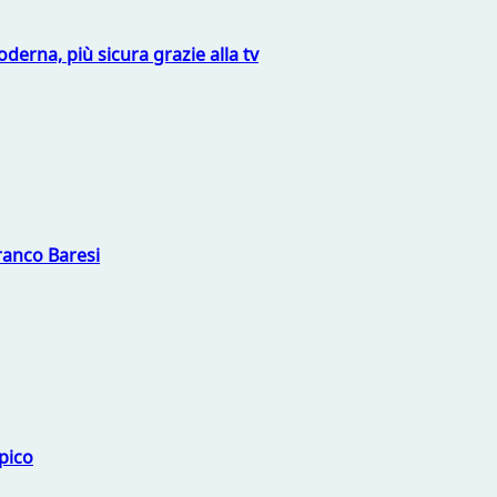
derna, più sicura grazie alla tv
Franco Baresi
mpico