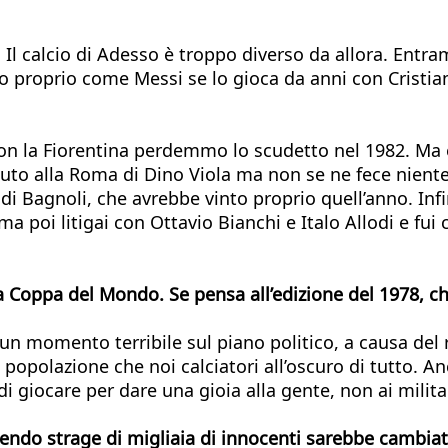
l calcio di Adesso è troppo diverso da allora. Entramb
co proprio come Messi se lo gioca da anni con Cristi
n la Fiorentina perdemmo lo scudetto nel 1982. Ma e
to alla Roma di Dino Viola ma non se ne fece niente 
 di Bagnoli, che avrebbe vinto proprio quell’anno. In
 poi litigai con Ottavio Bianchi e Italo Allodi e fui c
 Coppa del Mondo. Se pensa all’edizione del 1978, che
 un momento terribile sul piano politico, a causa de
 la popolazione che noi calciatori all’oscuro di tutto.
di giocare per dare una gioia alla gente, non ai milita
acendo strage di migliaia di innocenti sarebbe cambia