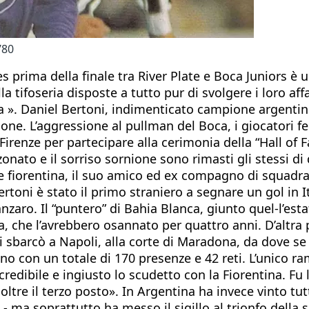
’80
s prima della finale tra River Plate e Boca Juniors
 tifoseria disposte a tutto pur di svolgere i loro affa
ema ». Daniel Bertoni, indimenticato campione argentin
e. L’aggressione al pullman del Boca, i giocatori feriti
enze per partecipare alla cerimonia della “Hall of Fam
zonato e il sorriso sornione sono rimasti gli stessi d
ne fiorentina, il suo amico ed ex compagno di squadr
toni è stato il primo straniero a segnare un gol in Ita
zaro. Il “puntero” di Bahia Blanca, giunto quel-l’esta
la, che l’avrebbero osannato per quattro anni. D’altra p
Poi sbarcò a Napoli, alla corte di Maradona, da dove 
no con un totale di 170 presenze e 42 reti. L’unico r
redibile e ingiusto lo scudetto con la Fiorentina. Fu 
ltre il terzo posto». In Argentina ha invece vinto tu
ma soprattutto ha messo il sigillo al trionfo della su