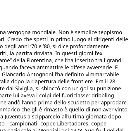
 è una vergogna mondiale. Non è semplice teppismo
ri. Credo che spetti in primo luogo ai dirigenti delle
o degli anni ’70 e ’80, si dice profondamente
, la partita rinviata. In questi giorni l’ex
e” della Fiorentina, che l’ha inserito tra i grandi
i quando faceva ammattire le difese avversarie. E
a Giancarlo Antognoni l’ha definito «immarcabile
lia dopo la riapertura delle frontiere. Era il 28
te dal Siviglia, si sbloccò con un gol su punizione
arte lui aveva i colpi del fuoriclasse: dribbling
se ne andò l’anno prima dello scudetto per approdare
ammarico che gli è rimasto è quello di non aver vinto
la Juventus a scipparcelo all’ultima giornata dopo
tto - campionati, coppe Libertadores, coppe
a nazionale ai Mondiali del 1978. Suo fu il gol del