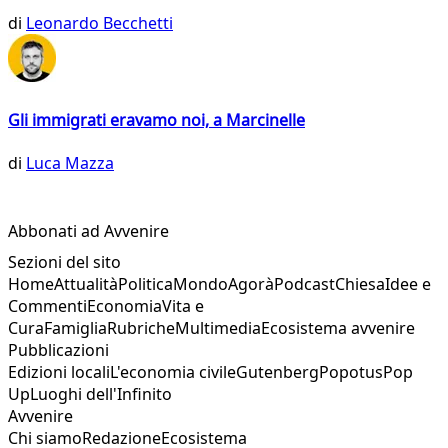
di
Leonardo Becchetti
Gli immigrati eravamo noi, a Marcinelle
di
Luca Mazza
Abbonati ad Avvenire
Sezioni del sito
Home
Attualità
Politica
Mondo
Agorà
Podcast
Chiesa
Idee e
Commenti
Economia
Vita e
Cura
Famiglia
Rubriche
Multimedia
Ecosistema avvenire
Pubblicazioni
Edizioni locali
L'economia civile
Gutenberg
Popotus
Pop
Up
Luoghi dell'Infinito
Avvenire
Chi siamo
Redazione
Ecosistema