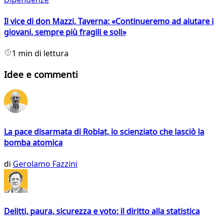
Il vice di don Mazzi, Taverna: «Continueremo ad aiutare i
giovani, sempre più fragili e soli»
1 min di lettura
Idee e commenti
La pace disarmata di Roblat, lo scienziato che lasciò la
bomba atomica
di
Gerolamo Fazzini
Delitti, paura, sicurezza e voto: il diritto alla statistica