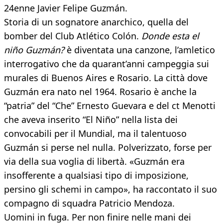
24enne Javier Felipe Guzmán.
Storia di un sognatore anarchico, quella del
bomber del Club Atlético Colón.
Donde esta el
niño Guzmán?
è diventata una canzone, l’amletico
interrogativo che da quarant’anni campeggia sui
murales di Buenos Aires e Rosario. La città dove
Guzmán era nato nel 1964. Rosario è anche la
“patria” del “Che” Ernesto Guevara e del ct Menotti
che aveva inserito “El Niño” nella lista dei
convocabili per il Mundial, ma il talentuoso
Guzmán si perse nel nulla. Polverizzato, forse per
via della sua voglia di libertà. «Guzmán era
insofferente a qualsiasi tipo di imposizione,
persino gli schemi in campo», ha raccontato il suo
compagno di squadra Patricio Mendoza.
Uomini in fuga. Per non finire nelle mani dei