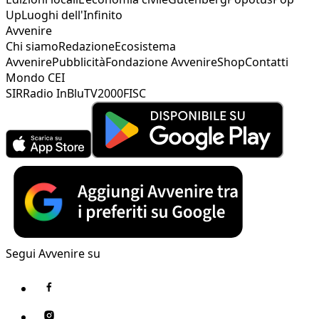
Up
Luoghi dell'Infinito
Avvenire
Chi siamo
Redazione
Ecosistema
Avvenire
Pubblicità
Fondazione Avvenire
Shop
Contatti
Mondo CEI
SIR
Radio InBlu
TV2000
FISC
Segui Avvenire su