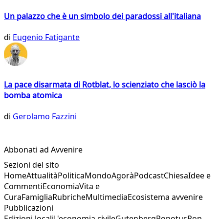
Un palazzo che è un simbolo dei paradossi all'italiana
di
Eugenio Fatigante
La pace disarmata di Rotblat, lo scienziato che lasciò la
bomba atomica
di
Gerolamo Fazzini
Abbonati ad Avvenire
Sezioni del sito
Home
Attualità
Politica
Mondo
Agorà
Podcast
Chiesa
Idee e
Commenti
Economia
Vita e
Cura
Famiglia
Rubriche
Multimedia
Ecosistema avvenire
Pubblicazioni
Edizioni locali
L'economia civile
Gutenberg
Popotus
Pop