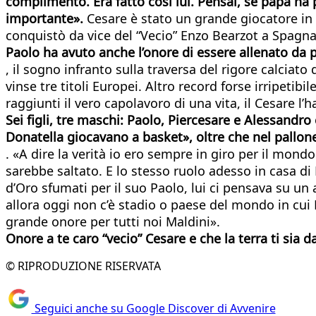
complimento. Era fatto così lui. Pensai, se papà ha 
importante».
Cesare è stato un grande giocatore i
conquistò da vice del “Vecio” Enzo Bearzot a Spagna
Paolo ha avuto anche l’onore di essere allenato da p
, il sogno infranto sulla traversa del rigore calciato
vinse tre titoli Europei. Altro record forse irripetibil
raggiunti il vero capolavoro di una vita, il Cesare l’
Sei figli, tre maschi: Paolo, Piercesare e Alessandr
Donatella giocavano a basket», oltre che nel pallone,
. «A dire la verità io ero sempre in giro per il mondo
sarebbe saltato. E lo stesso ruolo adesso in casa di 
d’Oro sfumati per il suo Paolo, lui ci pensava su un 
allora oggi non c’è stadio o paese del mondo in cui
grande onore per tutti noi Maldini».
Onore a te caro “vecio” Cesare e che la terra ti sia d
© RIPRODUZIONE RISERVATA
Seguici anche su Google Discover di Avvenire