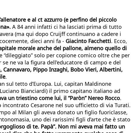
allenatore e al ct azzurro (e perfino del piccolo
ona».
A 84 anni infatti ci ha lasciati prima di tutto
mavera (ma qui dopo Cruijff continuano a cadere i
precocemente, dieci anni fa -
Giacinto Facchetti
. Ecco,
capitale morale anche del pallone, almeno quello di
 e “dileggiato” solo per copione comico oltre che per
 se ne va la figura dell’educatore di campo e del
, Cannavaro, Pippo Inzaghi, Bobo Vieri, Albertini,
ile
.
lan sul tetto d’Europa. Lui, capitan Maldinone
 Luciano Bianciardi) il primo capitano italiano ad
ava un triestino come lui, il “Paròn” Nereo Rocco
.
incontrato Cesarone nel suo ufficietto di via Turati.
po al Milan gli aveva donato un figlio fuoriclasse,
antonomasia, uno dei rarissimi figli d’arte che è stato
goglioso di te. Papà”. Non mi aveva mai fatto un