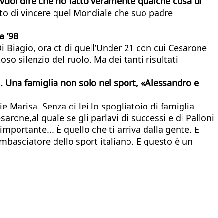
, vuol dire che ho fatto veramente qualche cosa di
o di vincere quel Mondiale che suo padre
a ’98
 Di Biagio, ora ct di quell’Under 21 con cui Cesarone
toso silenzio del ruolo. Ma dei tanti risultati
a. Una famiglia non solo nel sport, «Alessandro e
ie Marisa. Senza di lei lo spogliatoio di famiglia
arone,al quale se gli parlavi di successi e di Palloni
mportante... È quello che ti arriva dalla gente. E
mbasciatore dello sport italiano. E questo è un