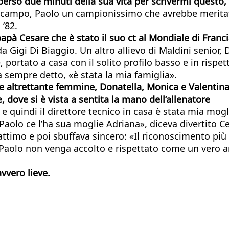
perso due minuti della sua vita per scrivermi questo
n campo, Paolo un campionissimo che avrebbe meritat
 ’82.
apà Cesare che è stato il suo ct al Mondiale di Franci
 da Gigi Di Biaggio. Un altro allievo di Maldini senior,
e, portato a casa con il solito profilo basso e in rispet
ha sempre detto, «è stata la mia famiglia».
o e altrettante femmine, Donatella, Monica e Valentin
 dove si è vista a sentita la mano dell’allenatore
 e quindi il direttore tecnico in casa è stata mia mogl
Paolo ce l’ha sua moglie Adriana», diceva divertito Ces
attimo e poi sbuffava sincero: «Il riconoscimento più i
 Paolo non venga accolto e rispettato come un vero a
avvero lieve.