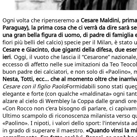
Ogni volta che ripenseremo a
Cesare Maldini, prima c
Paraguay), la prima cosa che ci verrà da dire sarà
una gran bella figura di uomo, di padre di famiglia
fiori più belli del calcio) specie per il Milan, è stat
Cesare e Giacinto, due giganti della difesa, due es
ieri
. Oggi, il vuoto che lascia il “Cesarone” naziona
eccesso di affetto nelle sue imitazioni da Teo Teocol
buon padre dei calciatori, e non solo di «Paolino»
Nesta, Totti, ecc... che al momento oltre che inarriva
Cesare con il figlio Paolo
Formidabili sono stati quegl
elegante e forte (con qualche «maldinata» ogni tanto
alzare al cielo di Wembley la Coppa dalle grandi or
«Con Rocco non c’era bisogno di parlare, ci capivamo
Ultimo scampolo di riconoscenza milanista verso que
«Paolino». I nipoti, i valori dello sport: l'intervist
in grado di superare il maestro.
«Quando vinsi la mi