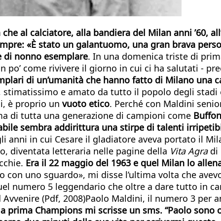
he al calciatore, alla bandiera del Milan anni ’60, all’
 sempre: «È stato un galantuomo, una gran brava pers
 e di nonno esemplare
. In una domenica triste di pri
o un po’ come rivivere il giorno in cui ci ha salutati - 
emplari di un’umanità che hanno fatto di Milano una 
le, stimatissimo e amato da tutto il popolo degli stadi
i, è proprio un
vuoto etico
. Perché con Maldini senior
, ma di tutta una generazione di campioni come
Buffon
bile sembra addirittura una stirpe di talenti irripetib
i anni in cui Cesare il gladiatore aveva portato il Mi
, diventata letteraria nelle pagine della
Vita Agra
di
ecchie.
Era il 22 maggio del 1963 e quel Milan lo allen
 con uno sguardo», mi disse l’ultima volta che avevo 
l numero 5 leggendario che oltre a dare tutto in cam
a ad Avvenire (Pdf, 2008)Paolo Maldini, il numero 3 per 
a prima Champions mi scrisse un sms. “Paolo sono or