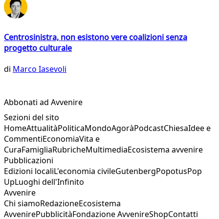
Centrosinistra, non esistono vere coalizioni senza
progetto culturale
di
Marco Iasevoli
Abbonati ad Avvenire
Sezioni del sito
Home
Attualità
Politica
Mondo
Agorà
Podcast
Chiesa
Idee e
Commenti
Economia
Vita e
Cura
Famiglia
Rubriche
Multimedia
Ecosistema avvenire
Pubblicazioni
Edizioni locali
L'economia civile
Gutenberg
Popotus
Pop
Up
Luoghi dell'Infinito
Avvenire
Chi siamo
Redazione
Ecosistema
Avvenire
Pubblicità
Fondazione Avvenire
Shop
Contatti