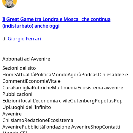
Il Great Game tra Londra e Mosca che continua
(indisturbato) anche oggi
di
Giorgio Ferrari
Abbonati ad Avvenire
Sezioni del sito
Home
Attualità
Politica
Mondo
Agorà
Podcast
Chiesa
Idee e
Commenti
Economia
Vita e
Cura
Famiglia
Rubriche
Multimedia
Ecosistema avvenire
Pubblicazioni
Edizioni locali
L'economia civile
Gutenberg
Popotus
Pop
Up
Luoghi dell'Infinito
Avvenire
Chi siamo
Redazione
Ecosistema
Avvenire
Pubblicità
Fondazione Avvenire
Shop
Contatti