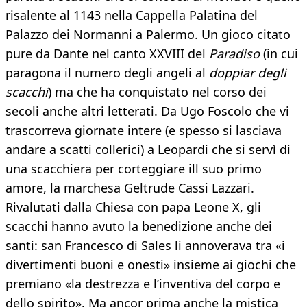
risalente al 1143 nella Cappella Palatina del
Palazzo dei Normanni a Palermo. Un gioco citato
pure da Dante nel canto XXVIII del
Paradiso
(in cui
paragona il numero degli angeli al
doppiar degli
scacchi
) ma che ha conquistato nel corso dei
secoli anche altri letterati. Da Ugo Foscolo che vi
trascorreva giornate intere (e spesso si lasciava
andare a scatti collerici) a Leopardi che si servì di
una scacchiera per corteggiare ill suo primo
amore, la marchesa Geltrude Cassi Lazzari.
Rivalutati dalla Chiesa con papa Leone X, gli
scacchi hanno avuto la benedizione anche dei
santi: san Francesco di Sales li annoverava tra «i
divertimenti buoni e onesti» insieme ai giochi che
premiano «la destrezza e l’inventiva del corpo e
dello spirito». Ma ancor prima anche la mistica