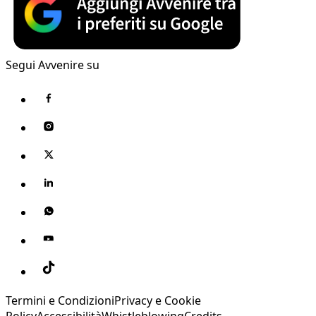
Segui Avvenire su
Termini e Condizioni
Privacy e Cookie
Policy
Accessibilità
Whistleblowing
Credits