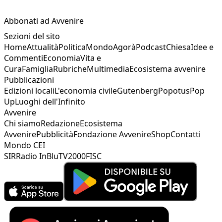
Abbonati ad Avvenire
Sezioni del sito
Home
Attualità
Politica
Mondo
Agorà
Podcast
Chiesa
Idee e
Commenti
Economia
Vita e
Cura
Famiglia
Rubriche
Multimedia
Ecosistema avvenire
Pubblicazioni
Edizioni locali
L'economia civile
Gutenberg
Popotus
Pop
Up
Luoghi dell'Infinito
Avvenire
Chi siamo
Redazione
Ecosistema
Avvenire
Pubblicità
Fondazione Avvenire
Shop
Contatti
Mondo CEI
SIR
Radio InBlu
TV2000
FISC