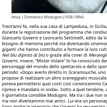
Ansa | Domenico Modugno (1928-1994)
Trent’anni fa, nella sua casa di Lampedusa, in Sicili
durante la registrazione del programma che conduc
Giancarlo Governi e Leoncarlo Settimelli, edito da 
bisogno di memoria perché sta diventando smemorat
giganti che hanno contribuito a formare la loro cu
Nel blu dipinto di blu
o grazie alla cover di
Meravigl
Governi, invece, “Mister Volare” lo ha conosciuto davv
personaggi del mondo dello spettacolo e dello spor
periodo: «Dopo averlo diretto in
Scaramouche
, uno
propose di realizzare un altro sceneggiato musical
poteva permettersi quei costi così convincemmo Carl
ripreso e mandato in onda». Sotto a quel tendone, al
il giornalista conobbe Modugno. Ma tra i due non sco
ma non diventammo mai amici. Lui era un personagg
Sono molte le interviste che Governi ha recuperato p