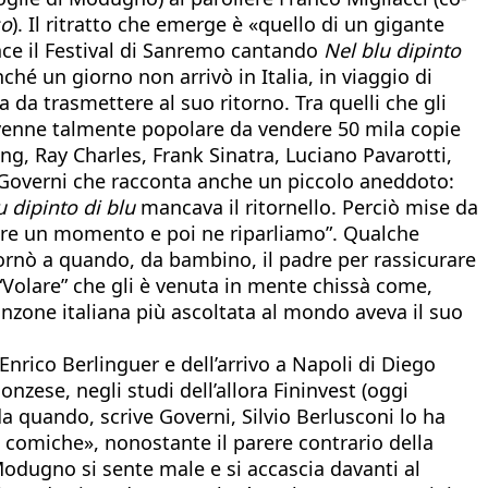
so
). Il ritratto che emerge è «quello di un gigante
ince il Festival di Sanremo cantando
Nel blu dipinto
ché un giorno non arrivò in Italia, in viaggio di
 da trasmettere al suo ritorno. Tra quelli che gli
 divenne talmente popolare da vendere 50 mila copie
ong, Ray Charles, Frank Sinatra, Luciano Pavarotti,
a Governi che racconta anche un piccolo aneddoto:
u dipinto di blu
mancava il ritornello. Perciò mise da
rire un momento e poi ne riparliamo”. Qualche
tornò a quando, da bambino, il padre per rassicurare
la “Volare” che gli è venuta in mente chissà come,
anzone italiana più ascoltata al mondo aveva il suo
nrico Berlinguer e dell’arrivo a Napoli di Diego
ese, negli studi dell’allora Fininvest (oggi
 quando, scrive Governi, Silvio Berlusconi lo ha
e comiche», nonostante il parere contrario della
Modugno si sente male e si accascia davanti al