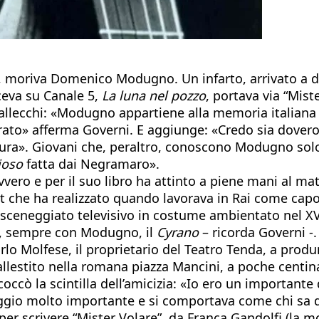
a, moriva Domenico Modugno. Un infarto, arrivato a die
eva su Canale 5,
La luna nel pozzo
, portava via “Miste
Vallecchi: «Modugno appartiene alla memoria italiana
o» afferma Governi. E aggiunge: «Credo sia doveros
ltura». Giovani che, peraltro, conoscono Modugno so
ioso
fatta dai Negramaro».
ero e per il suo libro ha attinto a piene mani al mater
t che ha realizzato quando lavorava in Rai come capo
 sceneggiato televisivo in costume ambientato nel XVI
e, sempre con Modugno, il
Cyrano
– ricorda Governi -.
o Molfese, il proprietario del Teatro Tenda, a produ
lestito nella romana piazza Mancini, a poche centinai
ccò la scintilla dell’amicizia: «Io ero un importante
io molto importante e si comportava come chi sa di
er scrivere “Mister Volare”, da Franca Gandolfi (la m