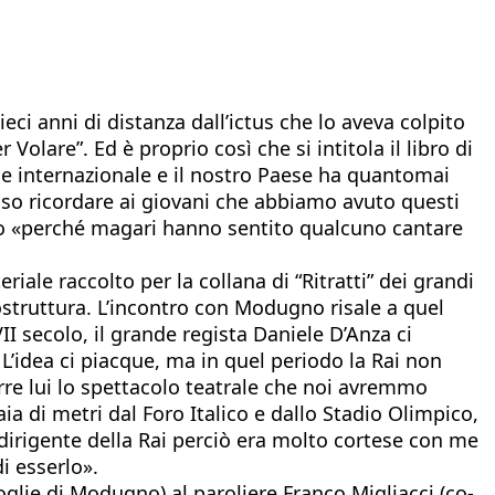
ci anni di distanza dall’ictus che lo aveva colpito
r Volare”. Ed è proprio così che si intitola il libro di
 e internazionale e il nostro Paese ha quantomai
o ricordare ai giovani che abbiamo avuto questi
lo «perché magari hanno sentito qualcuno cantare
iale raccolto per la collana di “Ritratti” dei grandi
struttura. L’incontro con Modugno risale a quel
I secolo, il grande regista Daniele D’Anza ci
 L’idea ci piacque, ma in quel periodo la Rai non
rre lui lo spettacolo teatrale che noi avremmo
a di metri dal Foro Italico e dallo Stadio Olimpico,
 dirigente della Rai perciò era molto cortese con me
 esserlo».
oglie di Modugno) al paroliere Franco Migliacci (co-