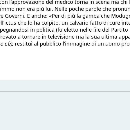
con l’approvazione del medico torna in scena ma chi 
immo non era più lui. Nelle poche parole che pronunc
ive Governi. E anche: «Per di più la gamba che Modug
l’ictus che lo ha colpito, un calvario fatto di cure int
gnandosi in politica (fu eletto nelle file del Partito 
provato a tornare in televisione ma la sua ultima app
e c’è)
, restituì al pubblico l’immagine di un uomo prov