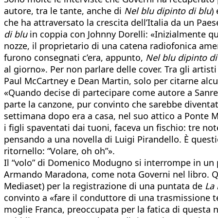
autore, tra le tante, anche di
Nel blu dipinto di blu
)
che ha attraversato la crescita dell’Italia da un Pae
di blu
in coppia con Johnny Dorelli: «Inizialmente quel
nozze, il proprietario di una catena radiofonica amer
furono consegnati c’era, appunto,
Nel blu dipinto di
al giorno». Per non parlare delle cover. Tra gli arti
Paul McCartney e Dean Martin, solo per citarne alcu
«Quando decise di partecipare come autore a Sanrem
parte la canzone, pur convinto che sarebbe diventat
settimana dopo era a casa, nel suo attico a Ponte M
i figli spaventati dai tuoni, faceva un fischio: tre n
pensando a una novella di Luigi Pirandello. È quest
ritornello: “Volare, oh oh”».
Il “volo” di Domenico Modugno si interrompe in un p
Armando Maradona, come nota Governi nel libro. Que
Mediaset) per la registrazione di una puntata de
La 
convinto a «fare il conduttore di una trasmissione te
moglie Franca, preoccupata per la fatica di questa 