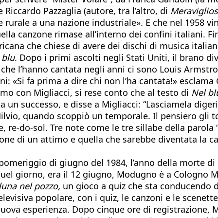
 e Riccardo Pazzaglia (autore, tra l’altro, di
Meraviglio
se rurale a una nazione industriale». E che nel 1958 v
la canzone rimase all’interno dei confini italiani. Fin
icana che chiese di avere dei dischi di musica italiana
 blu
. Dopo i primi ascolti negli Stati Uniti, il brano
sti che l’hanno cantata negli anni ci sono Louis Armstr
ni: «Si fa prima a dire chi non l’ha cantata!» esclam
o con Migliacci, si rese conto che al testo di
Nel bl
a un successo, e disse a Migliacci: “Lasciamela dige
ilvio, quando scoppiò un temporale. Il pensiero gli 
ote, re-do-sol. Tre note come le tre sillabe della paro
ione di un attimo e quella che sarebbe diventata la c
omeriggio di giugno del 1984, l’anno della morte di E
l giorno, era il 12 giugno, Modugno è a Cologno Monz
luna nel pozzo,
un gioco a quiz che sta conducendo da
levisiva popolare, con i quiz, le canzoni e le scenett
nuova esperienza. Dopo cinque ore di registrazione, 