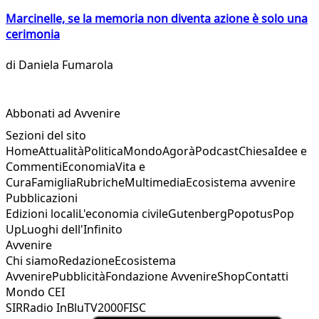
Marcinelle, se la memoria non diventa azione è solo una
cerimonia
di
Daniela Fumarola
Abbonati ad Avvenire
Sezioni del sito
Home
Attualità
Politica
Mondo
Agorà
Podcast
Chiesa
Idee e
Commenti
Economia
Vita e
Cura
Famiglia
Rubriche
Multimedia
Ecosistema avvenire
Pubblicazioni
Edizioni locali
L'economia civile
Gutenberg
Popotus
Pop
Up
Luoghi dell'Infinito
Avvenire
Chi siamo
Redazione
Ecosistema
Avvenire
Pubblicità
Fondazione Avvenire
Shop
Contatti
Mondo CEI
SIR
Radio InBlu
TV2000
FISC