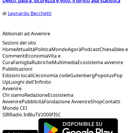
Delitti, paura, sicurezza e voto: il diritto alla statistica
di
Leonardo Becchetti
Abbonati ad Avvenire
Sezioni del sito
Home
Attualità
Politica
Mondo
Agorà
Podcast
Chiesa
Idee e
Commenti
Economia
Vita e
Cura
Famiglia
Rubriche
Multimedia
Ecosistema avvenire
Pubblicazioni
Edizioni locali
L'economia civile
Gutenberg
Popotus
Pop
Up
Luoghi dell'Infinito
Avvenire
Chi siamo
Redazione
Ecosistema
Avvenire
Pubblicità
Fondazione Avvenire
Shop
Contatti
Mondo CEI
SIR
Radio InBlu
TV2000
FISC