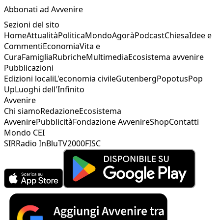
Abbonati ad Avvenire
Sezioni del sito
Home
Attualità
Politica
Mondo
Agorà
Podcast
Chiesa
Idee e
Commenti
Economia
Vita e
Cura
Famiglia
Rubriche
Multimedia
Ecosistema avvenire
Pubblicazioni
Edizioni locali
L'economia civile
Gutenberg
Popotus
Pop
Up
Luoghi dell'Infinito
Avvenire
Chi siamo
Redazione
Ecosistema
Avvenire
Pubblicità
Fondazione Avvenire
Shop
Contatti
Mondo CEI
SIR
Radio InBlu
TV2000
FISC