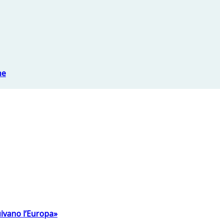
ne
uivano l’Europa»