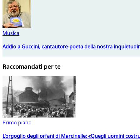
Musica
Addio a Guccini, cantautore-poeta della nostra inquietudi
Raccomandati per te
Primo piano
L’orgoglio degli orfani di Marcinelle: «Quegli uomini costr