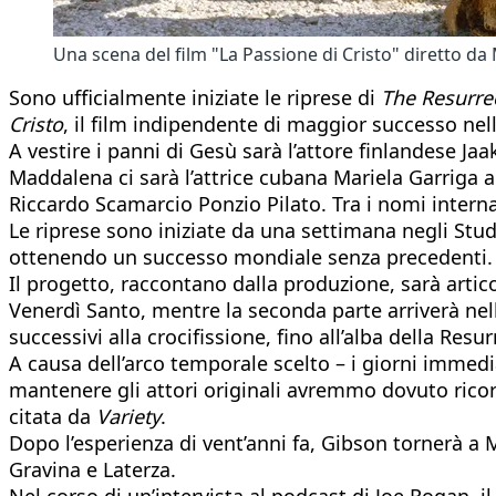
Una scena del film "La Passione di Cristo" diretto da
Sono ufficialmente iniziate le riprese di
The Resurrec
Cristo
, il film indipendente di maggior successo nell
A vestire i panni di Gesù sarà l’attore finlandese J
Maddalena ci sarà l’attrice cubana Mariela Garriga a
Riccardo Scamarcio Ponzio Pilato. Tra i nomi interna
Le riprese sono iniziate da una settimana negli Stud
ottenendo un successo mondiale senza precedenti.
Il progetto, raccontano dalla produzione, sarà artic
Venerdì Santo, mentre la seconda parte arriverà nelle
successivi alla crocifissione, fino all’alba della Resu
A causa dell’arco temporale scelto – i giorni immed
mantenere gli attori originali avremmo dovuto ricor
citata da
Variety
.
Dopo l’esperienza di vent’anni fa, Gibson tornerà a 
Gravina e Laterza.
Nel corso di un’intervista al podcast di Joe Rogan, i