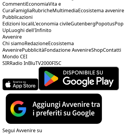
Commenti
Economia
Vita e
Cura
Famiglia
Rubriche
Multimedia
Ecosistema avvenire
Pubblicazioni
Edizioni locali
L'economia civile
Gutenberg
Popotus
Pop
Up
Luoghi dell'Infinito
Avvenire
Chi siamo
Redazione
Ecosistema
Avvenire
Pubblicità
Fondazione Avvenire
Shop
Contatti
Mondo CEI
SIR
Radio InBlu
TV2000
FISC
Segui Avvenire su