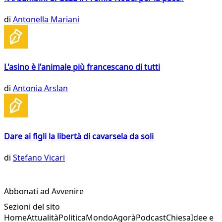
di
Antonella Mariani
L'asino è l'animale più francescano di tutti
di
Antonia Arslan
Dare ai figli la libertà di cavarsela da soli
di
Stefano Vicari
Abbonati ad Avvenire
Sezioni del sito
Home
Attualità
Politica
Mondo
Agorà
Podcast
Chiesa
Idee e