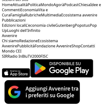
Home
Attualità
Politica
Mondo
Agorà
Podcast
Chiesa
Idee e
Commenti
Economia
Vita e
Cura
Famiglia
Rubriche
Multimedia
Ecosistema avvenire
Pubblicazioni
Edizioni locali
L'economia civile
Gutenberg
Popotus
Pop
Up
Luoghi dell'Infinito
Avvenire
Chi siamo
Redazione
Ecosistema
Avvenire
Pubblicità
Fondazione Avvenire
Shop
Contatti
Mondo CEI
SIR
Radio InBlu
TV2000
FISC