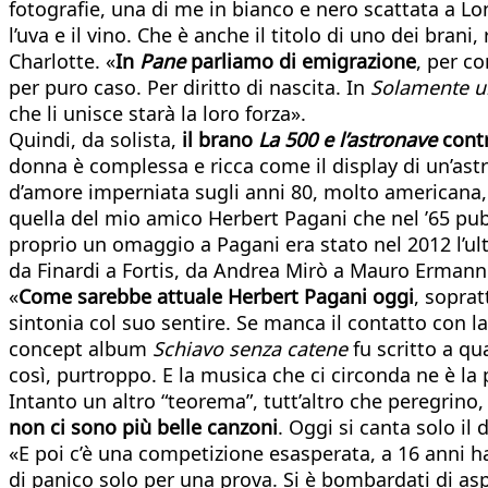
fotografie, una di me in bianco e nero scattata a Lo
l’uva e il vino. Che è anche il titolo di uno dei bran
Charlotte. «
In
Pane
parliamo di emigrazione
, per c
per puro caso. Per diritto di nascita. In
Solamente un
che li unisce starà la loro forza».
Quindi, da solista,
il brano
La 500 e l’astronave
contr
donna è complessa e ricca come il display di un’ast
d’amore imperniata sugli anni 80, molto americana, 
quella del mio amico Herbert Pagani che nel ’65 pubb
proprio un omaggio a Pagani era stato nel 2012 l’ult
da Finardi a Fortis, da Andrea Mirò a Mauro Ermann
«
Come sarebbe attuale Herbert Pagani oggi
, sopra
sintonia col suo sentire. Se manca il contatto con la
concept album
Schiavo senza catene
fu scritto a q
così, purtroppo. E la musica che ci circonda ne è la 
Intanto un altro “teorema”, tutt’altro che peregrin
non ci sono più belle canzoni
. Oggi si canta solo il
«E poi c’è una competizione esasperata, a 16 anni hai
di panico solo per una prova. Si è bombardati di asp