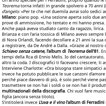
Teorema
torna infatti in grande spolvero a 70 anni (
d’angelo:
«Per te che nel duemila avrai solo sedici an
Milano
: piano pop. «Una sezione aperta solo due a
prove di ammissione, ho tentato e mi hanno presa. H
Anche papà aveva studiato canto da ragazzo, lirica.
Brianza e con l’aria tossica di Milano avevo sempre la
di Nora Orlandi, facendo decollare a 21 anni la sua c
a registrare, da De André a Dalla. «Grazie al nost
Schiavo senza catene,
l’album di
Teorema
dell’81
. E
tempi della Rca di Ennio Melis. Io del cantautorato
altro la coda. I discografici ti facevano crescere, ti
Interviene Charlotte: «Ora bisogna stare simpatici 
invece ha potuto pubblicare le sue canzoni d’amore a
perché piace davvero di più, è solo perché viene pass
trasmettere se non hai i soldi o se non hai il produtt
multinazionali della discografia
. Chi vuol fare music
figlia (ancora senza titolo).
S’intitolerà invece
L’uva e il vino
l’album di Ferradini