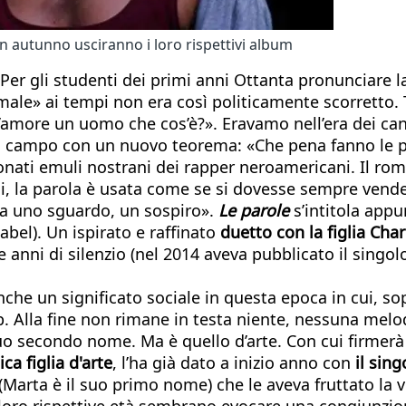
 in autunno usciranno i loro rispettivi album
. Per gli studenti dei primi anni Ottanta pronunciare
ale» ai tempi non era così politicamente scorretto. T
l’amore un uomo che cos’è?». Eravamo nell’era dei can
n campo con un nuovo teorema: «Che pena fanno le paro
onati emuli nostrani dei rapper neroamericani. Il roma
li, la parola è usata come se si dovesse sempre vender
ta uno sguardo, un sospiro».
Le parole
s’intitola app
bel). Un ispirato e raffinato
duetto con la figlia Char
anni di silenzio (nel 2014 aveva pubblicato il singo
he un significato sociale in questa epoca in cui, sopr
. Alla fine non rimane in testa niente, nessuna melodi
l suo secondo nome. Ma è quello d’arte. Con cui firmer
ca figlia d'arte
, l’ha già dato a inizio anno con
il sin
(Marta è il suo primo nome) che le aveva fruttato la v
 loro rispettive età sembrano evocare una congiunzio