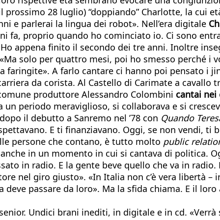
il prossimo 28 luglio) “doppiando” Charlotte, la cui e
ni e parlerai la lingua dei robot». Nell’era digitale
Ch
nni fa, proprio quando ho cominciato io. Ci sono ent
o appena finito il secondo dei tre anni. Inoltre inse
 «Ma solo per quattro mesi, poi ho smesso perché i vo
 faringite». A farlo cantare ci hanno poi pensato i jing
arriera da corista. Al Castello di Carimate a cavallo t
ro comune produttore Alessandro Colombini
cantai nei 
ra un periodo meraviglioso, si collaborava e si cresc
, dopo il debutto a Sanremo nel ’78 con
Quando Teresa
 aspettavano. E ti finanziavano. Oggi, se non vendi, ti 
alle persone che contano, è tutto molto
public relatio
nche in un momento in cui si cantava di politica. Ogg
ato in radio. E la gente beve quello che va in radio. 
ore nel giro giusto». «In Italia non c’è vera libertà –
a deve passare da loro». Ma la sfida chiama. E il loro
senior. Undici brani inediti, in digitale e in cd. «Ver