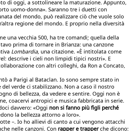
foto di oggi, a sottolineare la maturazione. Appunto,
orto uomo-donna». Saranno tre i duetti con
tunata del mondo, può realizzare ciò che vuole solo
altra regione del mondo. E proprio nella diversità
me una vecchia 500, ha tre comandi; quella della
bitavo prima di tornare in Brianza: una canzone
ativa
Lombardia,
una citazione. «È intitolata come
l: descrive i cieli non limpidi tipici nostri». E
 collaborazione con altri colleghi, da Ron a Concato,
tò a Parigi al Bataclan. Io sono sempre stato in
 del verde ci stabilizzano. Non a caso il nostro
no di bellezza, da vedere e sentire. Oggi non è
ne, coacervi antropici e musica fabbricata in serie.
ndoci davvero: «Oggi
non si fanno più figli perché
edono la bellezza attorno a loro».
otte –. Io ho allievi di canto a cui vengono attacchi
anche nelle canzoni. Con
rapper e trapper
che dicono: