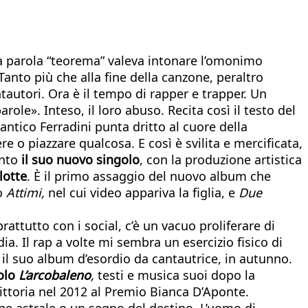
 la parola “teorema” valeva intonare l’omonimo
anto più che alla fine della canzone, peraltro
tautori. Ora è il tempo di rapper e trapper. Un
le». Inteso, il loro abuso. Recita così il testo del
ntico Ferradini punta dritto al cuore della
e o piazzare qualcosa. E così è svilita e mercificata,
unto
il suo nuovo singolo
, con la produzione artistica
lotte
. È il primo assaggio del nuovo album che
lo
Attimi,
nel cui video appariva la figlia, e
Due
attutto con i social, c’è un vacuo proliferare di
a. Il rap a volte mi sembra un esercizio fisico di
à il suo album d’esordio da cantautrice, in autunno.
golo
L’arcobaleno
,
testi e musica suoi dopo la
ittoria nel 2012 al Premio Bianca D’Aponte.
ne astrale o un segno del destino. L’uomo di