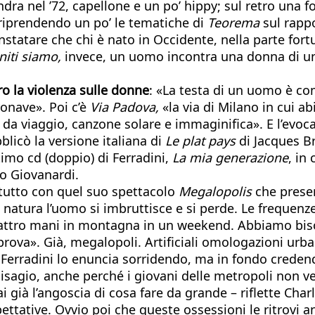
ndra nel ’72, capellone e un po’ hippy; sul retro una 
i, riprendendo un po’ le tematiche di
Teorema
sul rapp
onstatare che chi è nato in Occidente, nella parte for
iti siamo,
invece, un uomo incontra una donna di un’
o la violenza sulle donne
: «La testa di un uomo è co
ronave». Poi c’è
Via Padova,
«la via di Milano in cui a
da viaggio, canzone solare e immaginifica». E l’evoc
licò la versione italiana di
Le plat pays
di Jacques Bre
imo cd (doppio) di Ferradini,
La mia generazione
, in
o Giovanardi.
ttutto con quel suo spettacolo
Megalopolis
che presen
 natura l’uomo si imbruttisce e si perde. Le frequenze
uattro mani in montagna in un weekend. Abbiamo bisog
prova». Già, megalopoli. Artificiali omologazioni urba
o, Ferradini lo enuncia sorridendo, ma in fondo crede
 disagio, anche perché i giovani delle metropoli non v
 già l’angoscia di cosa fare da grande – riflette Charl
ettative. Ovvio poi che queste ossessioni le ritrovi 