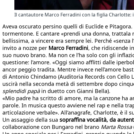
Il cantautore Marco Ferradini con la figlia Charlotte:
Aveva oscurato persino quelli di Euclide e Pitagora
tormentone. E cantare «prendi una donna, trattala m
bellissima, a vincere era sempre lei. Perché «senza 
invito a nozze per
Marco Ferradini
, che ridiscende i
suo nuovo brano. Ma non ce l’ha solo con gli inflazi
questione: l’amore. «Oggi siamo afflitti dalle iperbo
ancor peggio tradita. Mentre invece nell’amore bas
di Antonio Chindamo (Auditoria Records con Cello La
uscirà nella seconda metà di settembre dopo cinque 
splendidi papà
in duetto con Gianni Bella).
«Mio padre ha scritto di amore, ma la canzone ha anc
parole. In musica questo avviene nel rap e nella trap
articolazione verbale». All’anagrafe, Charlotte, è i
Un assaggio della sua
sopraffina vocalità, da autenti
collaborazione con Bungaro nel brano
Marta Rossa
Un anno speciale per i Ferradini, proprio quando le