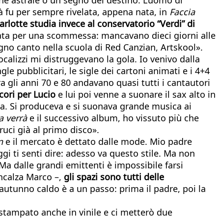
tà fu per sempre rivelata, appena nata, in
Faccia
arlotte studia invece al conservatorio “Verdi” di
rata per una scommessa: mancavano dieci giorni alle
gno canto nella scuola di Red Canzian, Artskool».
calizzi mi distruggevano la gola. Io venivo dalla
le pubblicitari, le sigle dei cartoni animati e i 4+4
ra gli anni 70 e 80 andavano quasi tutti i cantautori
cori per Lucio
e lui poi venne a suonare il sax alto in
eva. Si produceva e si suonava grande musica ai
 verrà
e il successivo album, ho vissuto più che
bruci già al primo disco».
n
e il mercato è dettato dalle mode. Mio padre
i ti senti dire: adesso va questo stile. Ma non
Ma dalle grandi emittenti è impossibile farsi
 incalza Marco –,
gli spazi sono tutti delle
 autunno caldo è a un passo: prima il padre, poi la
rà stampato anche in vinile e ci metterò due