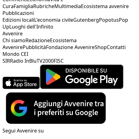
Cura
Famiglia
Rubriche
Multimedia
Ecosistema avvenire
Pubblicazioni
Edizioni locali
L'economia civile
Gutenberg
Popotus
Pop
Up
Luoghi dell'Infinito
Avvenire
Chi siamo
Redazione
Ecosistema
Avvenire
Pubblicità
Fondazione Avvenire
Shop
Contatti
Mondo CEI
SIR
Radio InBlu
TV2000
FISC
Segui Avvenire su