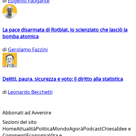
di
Eugenio Fatigante
La pace disarmata di Rotblat, lo scienziato che lasciò la
bomba atomica
di
Gerolamo Fazzini
Delitti, paura, sicurezza e voto: il diritto alla statistica
di
Leonardo Becchetti
Abbonati ad Avvenire
Sezioni del sito
Home
Attualità
Politica
Mondo
Agorà
Podcast
Chiesa
Idee e
Commenti
Economia
Vita e