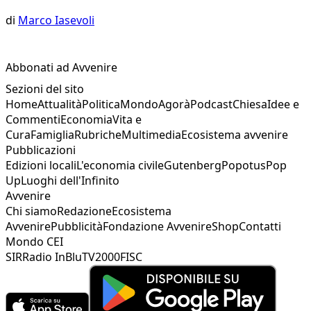
di
Marco Iasevoli
Abbonati ad Avvenire
Sezioni del sito
Home
Attualità
Politica
Mondo
Agorà
Podcast
Chiesa
Idee e
Commenti
Economia
Vita e
Cura
Famiglia
Rubriche
Multimedia
Ecosistema avvenire
Pubblicazioni
Edizioni locali
L'economia civile
Gutenberg
Popotus
Pop
Up
Luoghi dell'Infinito
Avvenire
Chi siamo
Redazione
Ecosistema
Avvenire
Pubblicità
Fondazione Avvenire
Shop
Contatti
Mondo CEI
SIR
Radio InBlu
TV2000
FISC