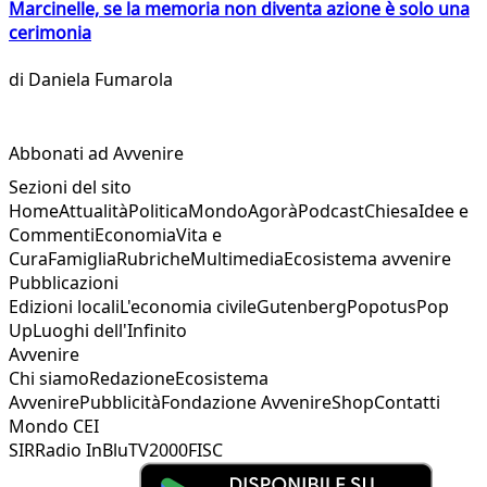
Marcinelle, se la memoria non diventa azione è solo una
cerimonia
di
Daniela Fumarola
Abbonati ad Avvenire
Sezioni del sito
Home
Attualità
Politica
Mondo
Agorà
Podcast
Chiesa
Idee e
Commenti
Economia
Vita e
Cura
Famiglia
Rubriche
Multimedia
Ecosistema avvenire
Pubblicazioni
Edizioni locali
L'economia civile
Gutenberg
Popotus
Pop
Up
Luoghi dell'Infinito
Avvenire
Chi siamo
Redazione
Ecosistema
Avvenire
Pubblicità
Fondazione Avvenire
Shop
Contatti
Mondo CEI
SIR
Radio InBlu
TV2000
FISC