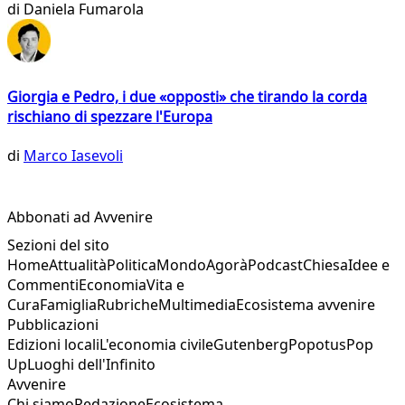
di
Daniela Fumarola
Giorgia e Pedro, i due «opposti» che tirando la corda
rischiano di spezzare l'Europa
di
Marco Iasevoli
Abbonati ad Avvenire
Sezioni del sito
Home
Attualità
Politica
Mondo
Agorà
Podcast
Chiesa
Idee e
Commenti
Economia
Vita e
Cura
Famiglia
Rubriche
Multimedia
Ecosistema avvenire
Pubblicazioni
Edizioni locali
L'economia civile
Gutenberg
Popotus
Pop
Up
Luoghi dell'Infinito
Avvenire
Chi siamo
Redazione
Ecosistema