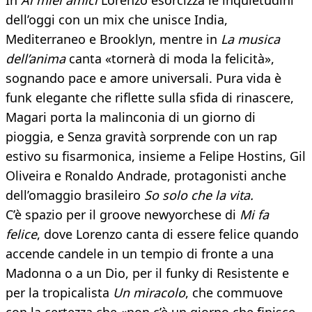
In
Ai miei amici
Lorenzo esorcizza le inquietudini
dell’oggi con un mix che unisce India,
Mediterraneo e Brooklyn, mentre in
La musica
dell’anima
canta «tornerà di moda la felicità»,
sognando pace e amore universali. Pura vida è
funk elegante che riflette sulla sfida di rinascere,
Magari porta la malinconia di un giorno di
pioggia, e Senza gravità sorprende con un rap
estivo su fisarmonica, insieme a Felipe Hostins, Gil
Oliveira e Ronaldo Andrade, protagonisti anche
dell’omaggio brasileiro
So solo che la vita.
C’è spazio per il groove newyorchese di
Mi fa
felice
, dove Lorenzo canta di essere felice quando
accende candele in un tempio di fronte a una
Madonna o a un Dio, per il funky di Resistente e
per la tropicalista
Un miracolo
, che commuove