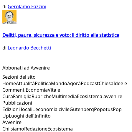
di
Gerolamo Fazzini
Delitti, paura, sicurezza e voto: il diritto alla statistica
di
Leonardo Becchetti
Abbonati ad Avvenire
Sezioni del sito
Home
Attualità
Politica
Mondo
Agorà
Podcast
Chiesa
Idee e
Commenti
Economia
Vita e
Cura
Famiglia
Rubriche
Multimedia
Ecosistema avvenire
Pubblicazioni
Edizioni locali
L'economia civile
Gutenberg
Popotus
Pop
Up
Luoghi dell'Infinito
Avvenire
Chi siamo
Redazione
Ecosistema