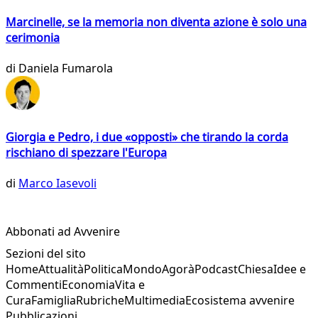
Marcinelle, se la memoria non diventa azione è solo una
cerimonia
di
Daniela Fumarola
Giorgia e Pedro, i due «opposti» che tirando la corda
rischiano di spezzare l'Europa
di
Marco Iasevoli
Abbonati ad Avvenire
Sezioni del sito
Home
Attualità
Politica
Mondo
Agorà
Podcast
Chiesa
Idee e
Commenti
Economia
Vita e
Cura
Famiglia
Rubriche
Multimedia
Ecosistema avvenire
Pubblicazioni