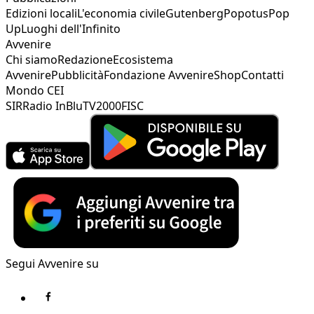
Edizioni locali
L'economia civile
Gutenberg
Popotus
Pop
Up
Luoghi dell'Infinito
Avvenire
Chi siamo
Redazione
Ecosistema
Avvenire
Pubblicità
Fondazione Avvenire
Shop
Contatti
Mondo CEI
SIR
Radio InBlu
TV2000
FISC
Segui Avvenire su