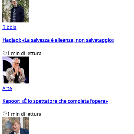
Bibbia
Hadjadj: «La salvezza è alleanza, non salvataggio»
1 min di lettura
Arte
Kapoor: «È lo spettatore che completa l’opera»
1 min di lettura