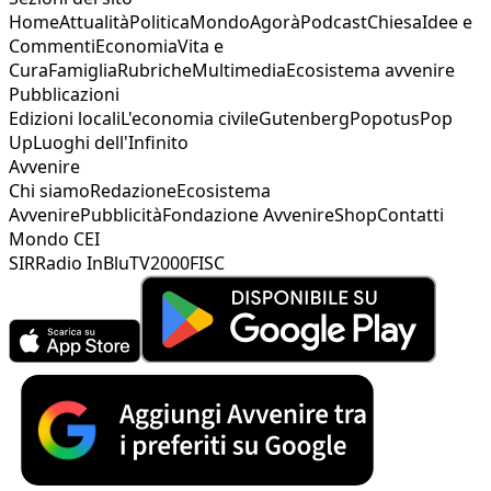
Home
Attualità
Politica
Mondo
Agorà
Podcast
Chiesa
Idee e
Commenti
Economia
Vita e
Cura
Famiglia
Rubriche
Multimedia
Ecosistema avvenire
Pubblicazioni
Edizioni locali
L'economia civile
Gutenberg
Popotus
Pop
Up
Luoghi dell'Infinito
Avvenire
Chi siamo
Redazione
Ecosistema
Avvenire
Pubblicità
Fondazione Avvenire
Shop
Contatti
Mondo CEI
SIR
Radio InBlu
TV2000
FISC