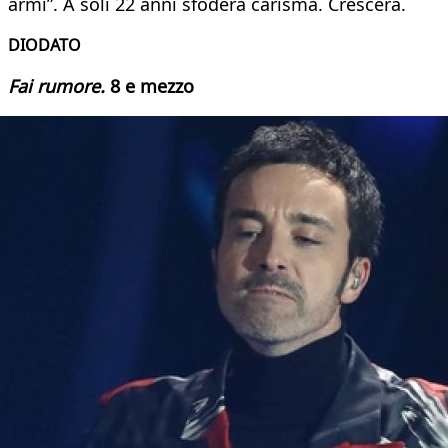
armi”. A soli 22 anni sfodera carisma. Crescerà.
DIODATO
Fai rumore.
8 e mezzo