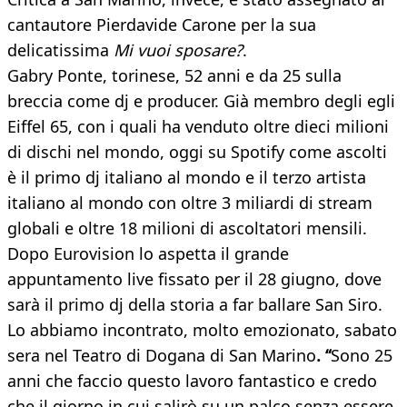
cantautore Pierdavide Carone per la sua
delicatissima
Mi vuoi sposare?
.
Gabry Ponte, torinese, 52 anni e da 25 sulla
breccia come dj e producer. Già membro degli egli
Eiffel 65, con i quali ha venduto oltre dieci milioni
di dischi nel mondo, oggi su Spotify come ascolti
è il primo dj italiano al mondo e il terzo artista
italiano al mondo con oltre 3 miliardi di stream
globali e oltre 18 milioni di ascoltatori mensili.
Dopo Eurovision lo aspetta il grande
appuntamento live fissato per il 28 giugno, dove
sarà il primo dj della storia a far ballare San Siro.
Lo abbiamo incontrato, molto emozionato, sabato
sera nel Teatro di Dogana di San Marino
. “
Sono 25
anni che faccio questo lavoro fantastico e credo
che il giorno in cui salirò su un palco senza essere