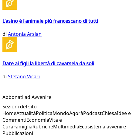
L'asino è l'animale più francescano di tutti
di
Antonia Arslan
Dare ai figli la libertà di cavarsela da soli
di
Stefano Vicari
Abbonati ad Avvenire
Sezioni del sito
Home
Attualità
Politica
Mondo
Agorà
Podcast
Chiesa
Idee e
Commenti
Economia
Vita e
Cura
Famiglia
Rubriche
Multimedia
Ecosistema avvenire
Pubblicazioni