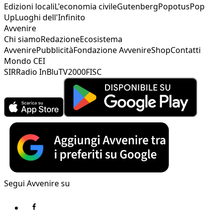
Edizioni locali
L'economia civile
Gutenberg
Popotus
Pop
Up
Luoghi dell'Infinito
Avvenire
Chi siamo
Redazione
Ecosistema
Avvenire
Pubblicità
Fondazione Avvenire
Shop
Contatti
Mondo CEI
SIR
Radio InBlu
TV2000
FISC
Segui Avvenire su