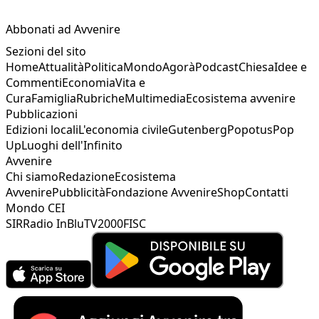
Abbonati ad Avvenire
Sezioni del sito
Home
Attualità
Politica
Mondo
Agorà
Podcast
Chiesa
Idee e
Commenti
Economia
Vita e
Cura
Famiglia
Rubriche
Multimedia
Ecosistema avvenire
Pubblicazioni
Edizioni locali
L'economia civile
Gutenberg
Popotus
Pop
Up
Luoghi dell'Infinito
Avvenire
Chi siamo
Redazione
Ecosistema
Avvenire
Pubblicità
Fondazione Avvenire
Shop
Contatti
Mondo CEI
SIR
Radio InBlu
TV2000
FISC