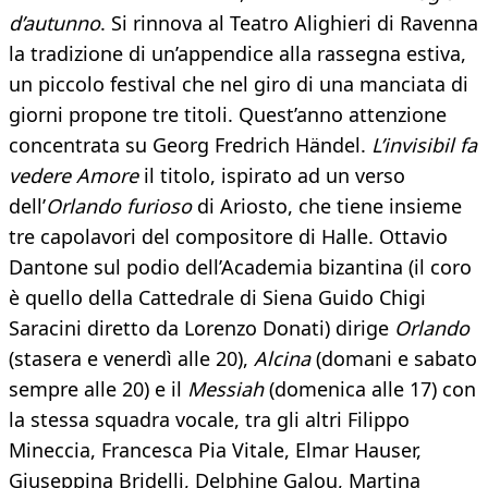
d’autunno
. Si rinnova al Teatro Alighieri di Ravenna
la tradizione di un’appendice alla rassegna estiva,
un piccolo festival che nel giro di una manciata di
giorni propone tre titoli. Quest’anno attenzione
concentrata su Georg Fredrich Händel.
L’invisibil fa
vedere Amore
il titolo, ispirato ad un verso
dell’
Orlando furioso
di Ariosto, che tiene insieme
tre capolavori del compositore di Halle. Ottavio
Dantone sul podio dell’Academia bizantina (il coro
è quello della Cattedrale di Siena Guido Chigi
Saracini diretto da Lorenzo Donati) dirige
Orlando
(stasera e venerdì alle 20),
Alcina
(domani e sabato
sempre alle 20) e il
Messiah
(domenica alle 17) con
la stessa squadra vocale, tra gli altri Filippo
Mineccia, Francesca Pia Vitale, Elmar Hauser,
Giuseppina Bridelli, Delphine Galou, Martina