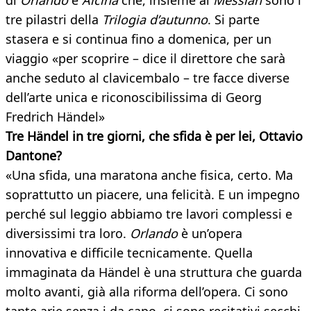
di
Orlando
e
Alcina
che, insieme al
Messiah
sono i
tre pilastri della
Trilogia d’autunno
. Si parte
stasera e si continua fino a domenica, per un
viaggio «per scoprire – dice il direttore che sarà
anche seduto al clavicembalo – tre facce diverse
dell’arte unica e riconoscibilissima di Georg
Fredrich Händel»
Tre
Händel
in tre giorni, che sfida è per lei, Ottavio
Dantone?
«Una sfida, una maratona anche fisica, certo. Ma
soprattutto un piacere, una felicità. E un impegno
perché sul leggio abbiamo tre lavori complessi e
diversissimi tra loro.
Orlando
è un’opera
innovativa e difficile tecnicamente. Quella
immaginata da Händel è una struttura che guarda
molto avanti, già alla riforma dell’opera. Ci sono