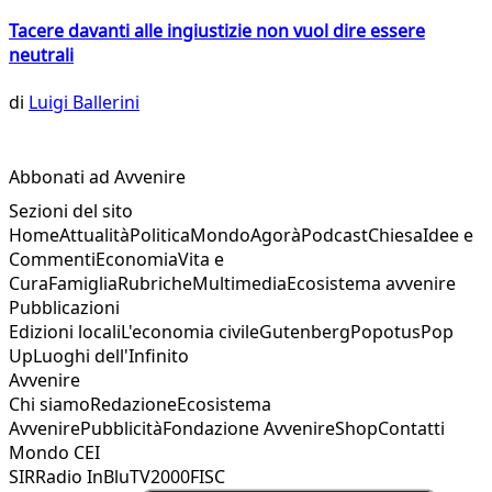
Tacere davanti alle ingiustizie non vuol dire essere
neutrali
di
Luigi Ballerini
Abbonati ad Avvenire
Sezioni del sito
Home
Attualità
Politica
Mondo
Agorà
Podcast
Chiesa
Idee e
Commenti
Economia
Vita e
Cura
Famiglia
Rubriche
Multimedia
Ecosistema avvenire
Pubblicazioni
Edizioni locali
L'economia civile
Gutenberg
Popotus
Pop
Up
Luoghi dell'Infinito
Avvenire
Chi siamo
Redazione
Ecosistema
Avvenire
Pubblicità
Fondazione Avvenire
Shop
Contatti
Mondo CEI
SIR
Radio InBlu
TV2000
FISC