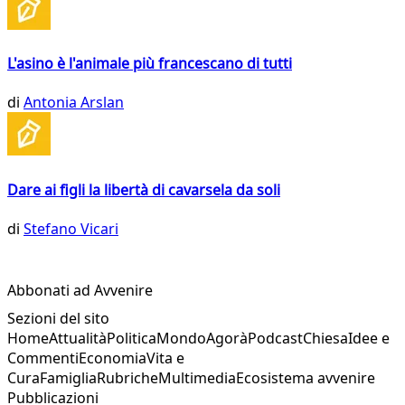
L'asino è l'animale più francescano di tutti
di
Antonia Arslan
Dare ai figli la libertà di cavarsela da soli
di
Stefano Vicari
Abbonati ad Avvenire
Sezioni del sito
Home
Attualità
Politica
Mondo
Agorà
Podcast
Chiesa
Idee e
Commenti
Economia
Vita e
Cura
Famiglia
Rubriche
Multimedia
Ecosistema avvenire
Pubblicazioni