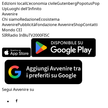
Edizioni locali
L'economia civile
Gutenberg
Popotus
Pop
Up
Luoghi dell'Infinito
Avvenire
Chi siamo
Redazione
Ecosistema
Avvenire
Pubblicità
Fondazione Avvenire
Shop
Contatti
Mondo CEI
SIR
Radio InBlu
TV2000
FISC
Segui Avvenire su