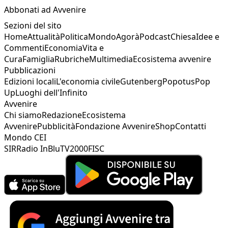
Abbonati ad Avvenire
Sezioni del sito
Home
Attualità
Politica
Mondo
Agorà
Podcast
Chiesa
Idee e
Commenti
Economia
Vita e
Cura
Famiglia
Rubriche
Multimedia
Ecosistema avvenire
Pubblicazioni
Edizioni locali
L'economia civile
Gutenberg
Popotus
Pop
Up
Luoghi dell'Infinito
Avvenire
Chi siamo
Redazione
Ecosistema
Avvenire
Pubblicità
Fondazione Avvenire
Shop
Contatti
Mondo CEI
SIR
Radio InBlu
TV2000
FISC