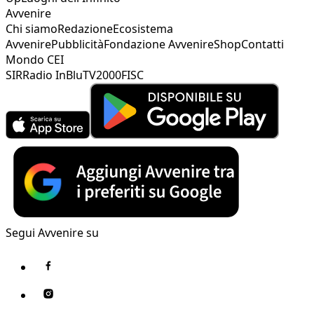
Avvenire
Chi siamo
Redazione
Ecosistema
Avvenire
Pubblicità
Fondazione Avvenire
Shop
Contatti
Mondo CEI
SIR
Radio InBlu
TV2000
FISC
Segui Avvenire su