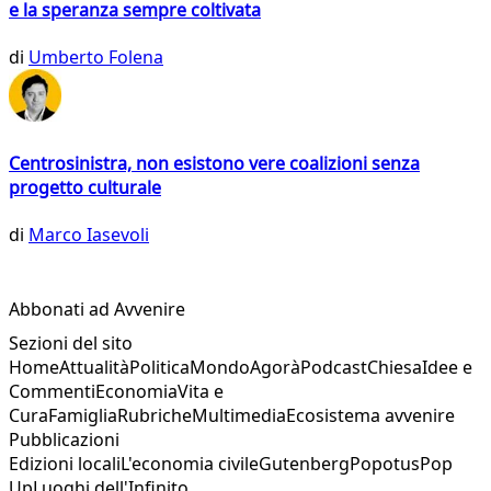
e la speranza sempre coltivata
di
Umberto Folena
Centrosinistra, non esistono vere coalizioni senza
progetto culturale
di
Marco Iasevoli
Abbonati ad Avvenire
Sezioni del sito
Home
Attualità
Politica
Mondo
Agorà
Podcast
Chiesa
Idee e
Commenti
Economia
Vita e
Cura
Famiglia
Rubriche
Multimedia
Ecosistema avvenire
Pubblicazioni
Edizioni locali
L'economia civile
Gutenberg
Popotus
Pop
Up
Luoghi dell'Infinito