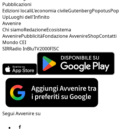
Pubblicazioni
Edizioni locali
L'economia civile
Gutenberg
Popotus
Pop
Up
Luoghi dell'Infinito
Avvenire
Chi siamo
Redazione
Ecosistema
Avvenire
Pubblicità
Fondazione Avvenire
Shop
Contatti
Mondo CEI
SIR
Radio InBlu
TV2000
FISC
Segui Avvenire su