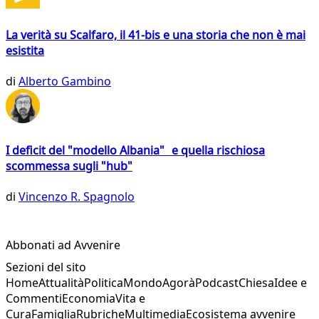
La verità su Scalfaro, il 41-bis e una storia che non è mai
esistita
di
Alberto Gambino
I deficit del "modello Albania" e quella rischiosa
scommessa sugli "hub"
di
Vincenzo R. Spagnolo
Abbonati ad Avvenire
Sezioni del sito
Home
Attualità
Politica
Mondo
Agorà
Podcast
Chiesa
Idee e
Commenti
Economia
Vita e
Cura
Famiglia
Rubriche
Multimedia
Ecosistema avvenire