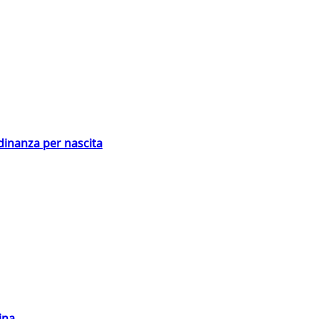
adinanza per nascita
ina