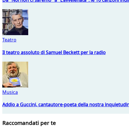
Da "Noi non ci saremo" a "L'avvelenata": le 10 canzoni indi
Teatro
Il teatro assoluto di Samuel Beckett per la radio
Musica
Addio a Guccini, cantautore-poeta della nostra inquietudi
Raccomandati per te