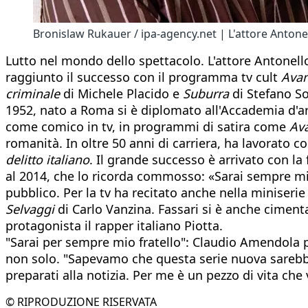
Bronislaw Rukauer / ipa-agency.net | L'attore Antone
Lutto nel mondo dello spettacolo. L'attore Antonello
raggiunto il successo con il programma tv cult
Avan
criminale
di Michele Placido e
Suburra
di Stefano So
1952, nato a Roma si è diplomato all'Accademia d'ar
come comico in tv, in programmi di satira come
Av
romanità. In oltre 50 anni di carriera, ha lavorato c
delitto italiano
. Il grande successo è arrivato con la 
al 2014, che lo ricorda commosso: «Sarai sempre mio
pubblico. Per la tv ha recitato anche nella miniserie
Selvaggi
di Carlo Vanzina. Fassari si è anche ciment
protagonista il rapper italiano Piotta.
"Sarai per sempre mio fratello": Claudio Amendola pi
non solo. "Sapevamo che questa serie nuova sarebbe
preparati alla notizia. Per me è un pezzo di vita ch
© RIPRODUZIONE RISERVATA