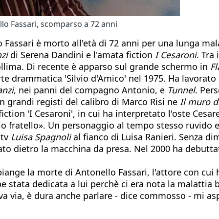
llo Fassari, scomparso a 72 anni
 Fassari è morto all'età di 72 anni per una lunga mala
zi
di Serena Dandini e l'amata fiction
I Cesaroni
. Tra
llima. Di recente è apparso sul grande schermo in
Fl
te drammatica 'Silvio d'Amico' nel 1975. Ha lavorato
anzi
, nei panni del compagno Antonio, e
Tunnel
. Per
on grandi registi del calibro di Marco Risi ne
Il muro 
fiction 'I Cesaroni', in cui ha interpretato l'oste Ces
 fratello». Un personaggio al tempo stesso ruvido e d
 tv
Luisa Spagnoli
al fianco di Luisa Ranieri. Senza di
ato dietro la macchina da presa. Nel 2000 ha debuttat
ange la morte di Antonello Fassari, l'attore con cui 
 stata dedicata a lui perchè ci era nota la malattia
e va via, è dura anche parlare - dice commosso - mi a