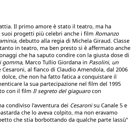
ttia. Il primo amore è stato il teatro, ma ha
 i suoi progetti più celebri anche i film
Romanzo
aminia
, debutto alla regia di Michela Giraud. Classe
 tanto in teatro, ma ben presto si è affermato anche
sonaggi che ha saputo condire con la giusta dose di
di gomma
, Marco Tullio Giordana in
Pasolini
,
un
are Cesaroni, al fianco di Claudio Amendola, dal 2006
olce, che non ha fatto fatica a conquistare il
menticare la sua partecipazione nel film del 1995
o con il film
Il segreto del giaguaro
con
ha condiviso l'avventura dei
Cesaroni
su Canale 5 e
 bastarda che lo aveva colpito, ma non eravamo
spetto che stia borbottando da qualche parte lassù"