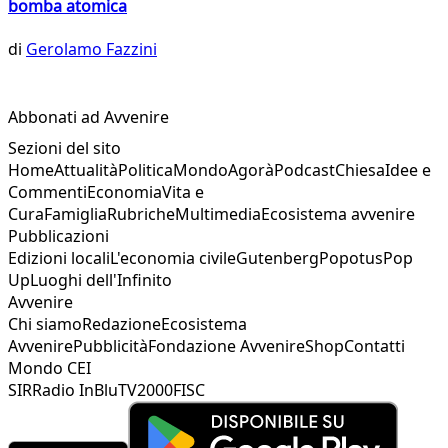
bomba atomica
di
Gerolamo Fazzini
Abbonati ad Avvenire
Sezioni del sito
Home
Attualità
Politica
Mondo
Agorà
Podcast
Chiesa
Idee e
Commenti
Economia
Vita e
Cura
Famiglia
Rubriche
Multimedia
Ecosistema avvenire
Pubblicazioni
Edizioni locali
L'economia civile
Gutenberg
Popotus
Pop
Up
Luoghi dell'Infinito
Avvenire
Chi siamo
Redazione
Ecosistema
Avvenire
Pubblicità
Fondazione Avvenire
Shop
Contatti
Mondo CEI
SIR
Radio InBlu
TV2000
FISC